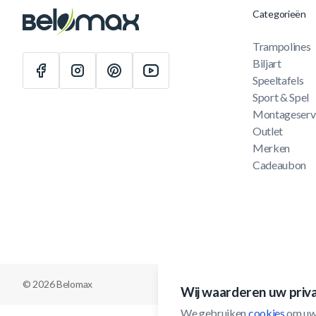
Categorieën
Trampolines
Biljart
Speeltafels
Sport & Spel
Montageserv
Outlet
Merken
Cadeaubon
© 2026 Belomax
Wij waarderen uw priv
We gebruiken 
cookies
 om uw