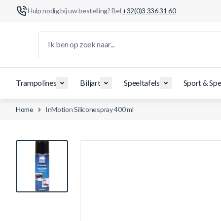
Hulp nodig bij uw bestelling? Bel
+32(0)3 336 31 60
Ga naar de inhoud
Ik ben op zoek naar...
Trampolines
Biljart
Speeltafels
Sport & Spe
Home
InMotion Siliconespray 400 ml
View larger image