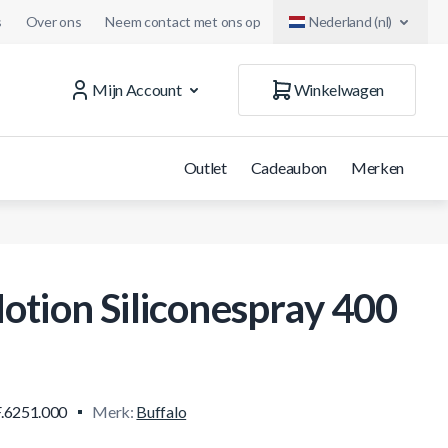
s
Over ons
Neem contact met ons op
Nederland (nl)
Mijn Account
Winkelwagen
Outlet
Cadeaubon
Merken
otion Siliconespray 400
.6251.000
Merk:
Buffalo