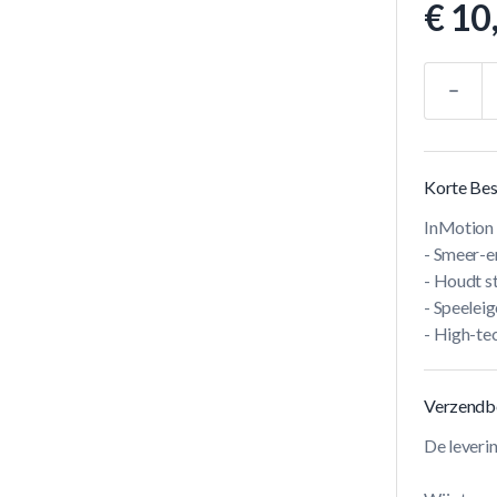
€ 10
Aantal
Korte Bes
InMotion 
- Smeer-e
- Houdt s
- Speelei
- High-tec
Verzendb
De leveri