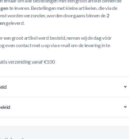
n ernaar om alle bestellingen met een groot artikel binnen de
agen
te leveren. Bestellingen met kleine artikelen, die via de
nst worden verzonden, worden doorgaans binnen de
2
en
geleverd.
r een groot artikel werd besteld, nemen wij de dag vóór
og even contact met u op via e-mail om de levering in te
atis verzending vanaf €100
eid
eleid