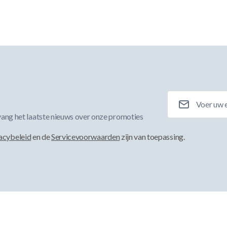
E-mailadres
ang het laatste nieuws over onze promoties
acybeleid
en de
Servicevoorwaarden
zijn van toepassing.