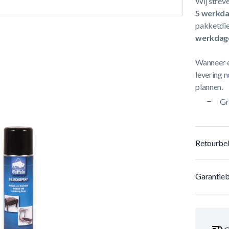
Wij streve
5 werkd
pakketdie
werkdag
Wanneer e
levering n
plannen.
Gr
Retourbel
Garantieb