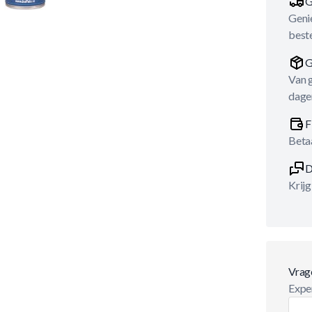
G
Genie
best
G
Van 
dage
F
Betaa
D
Krijg
Vrag
Exper