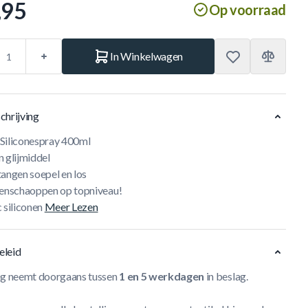
,95
Op voorraad
In Winkelwagen
chrijving
Siliconespray 400ml
n glijmiddel
tangen soepel en los
genschaoppen op topniveau!
 siliconen
Meer Lezen
eleid
ng neemt doorgaans tussen
1 en 5 werkdagen
in beslag.