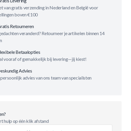
ratis Levering
t van gratis verzending in Nederland en België voor
ellingen boven €100
ratis Retourneren
gedachten veranderd? Retourneer je artikelen binnen 14
n
lexibele Betaalopties
l vooraf of gemakkelijk bij levering—jij kiest!
eskundig Advies
 persoonlijk advies van ons team van specialisten
en?
t hulp op één klik afstand