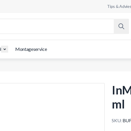
Tips & Advie
l
Montageservice
InM
ml
SKU:
BUF