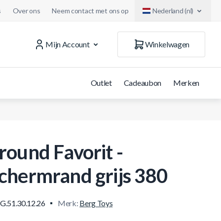
s
Over ons
Neem contact met ons op
Nederland (nl)
Mijn Account
Winkelwagen
Outlet
Cadeaubon
Merken
round Favorit -
chermrand grijs 380
G.51.30.12.26
Merk:
Berg Toys