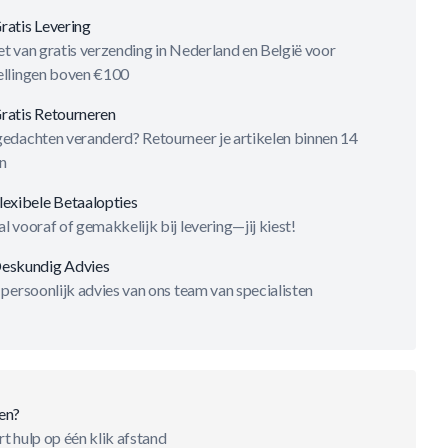
ratis Levering
t van gratis verzending in Nederland en België voor
ellingen boven €100
ratis Retourneren
gedachten veranderd? Retourneer je artikelen binnen 14
n
lexibele Betaalopties
l vooraf of gemakkelijk bij levering—jij kiest!
eskundig Advies
 persoonlijk advies van ons team van specialisten
en?
t hulp op één klik afstand