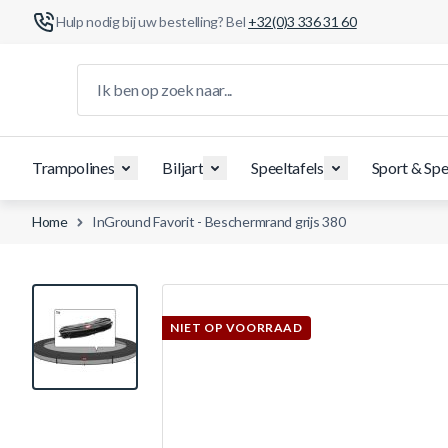
Hulp nodig bij uw bestelling? Bel
+32(0)3 336 31 60
Ga naar de inhoud
Ik ben op zoek naar...
Trampolines
Biljart
Speeltafels
Sport & Spe
Home
InGround Favorit - Beschermrand grijs 380
View larger image
NIET OP VOORRAAD