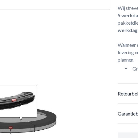
Wij streve
5 werkd
pakketdie
werkdag
Wanneer e
levering n
plannen.
Gr
Retourbel
Garantieb