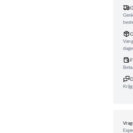
G
Genie
best
G
Van 
dage
F
Betaa
D
Krijg
Vrag
Exper