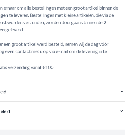
n ernaar om alle bestellingen met een groot artikel binnen de
agen
te leveren. Bestellingen met kleine artikelen, die via de
nst worden verzonden, worden doorgaans binnen de
2
en
geleverd.
r een groot artikel werd besteld, nemen wij de dag vóór
og even contact met u op via e-mail om de levering in te
atis verzending vanaf €100
eid
eleid