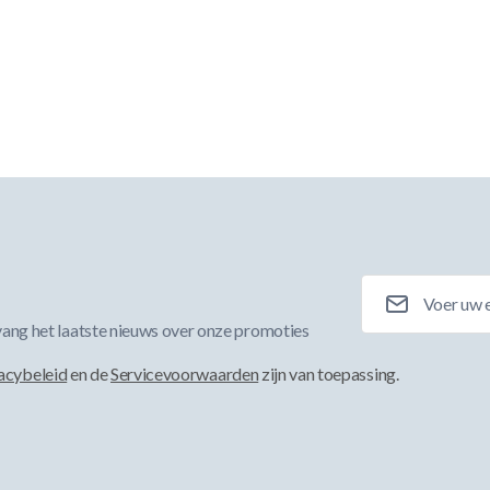
E-mailadres
ang het laatste nieuws over onze promoties
acybeleid
en de
Servicevoorwaarden
zijn van toepassing.