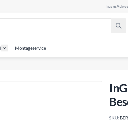
Tips & Advie
l
Montageservice
InG
Bes
SKU:
BER