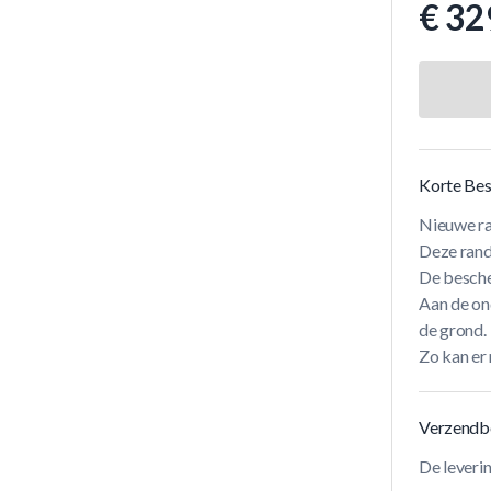
€ 32
Korte Bes
Nieuwe ra
Deze rand
De besche
Aan de ond
de grond.
Zo kan er
Verzendb
De leveri