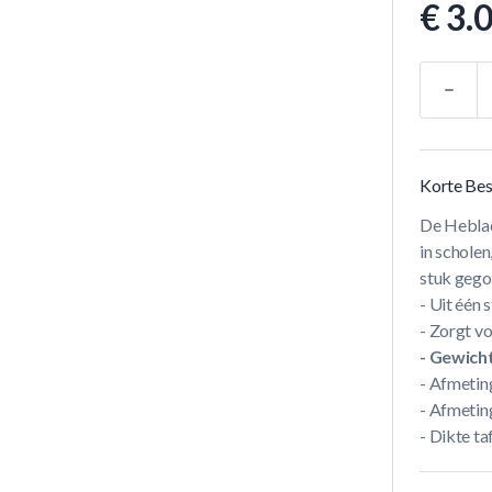
€ 3.
Aantal
Korte Bes
De Heblad 
in scholen
stuk gego
- Uit één 
- Zorgt v
- Gewicht
- Afmetin
- Afmetin
- Dikte t