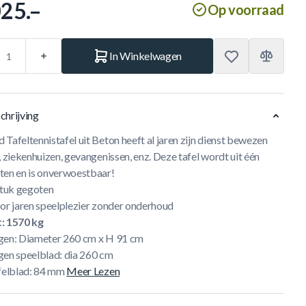
025.–
Op voorraad
In Winkelwagen
chrijving
Tafeltennistafel uit Beton heeft al jaren zijn dienst bewezen
, ziekenhuizen, gevangenissen, enz. Deze tafel wordt uit één
ten en is onverwoestbaar!
stuk gegoten
oor jaren speelplezier zonder onderhoud
: 1570 kg
gen: Diameter 260 cm x H 91 cm
gen speelblad: dia 260 cm
afelblad: 84 mm
Meer Lezen