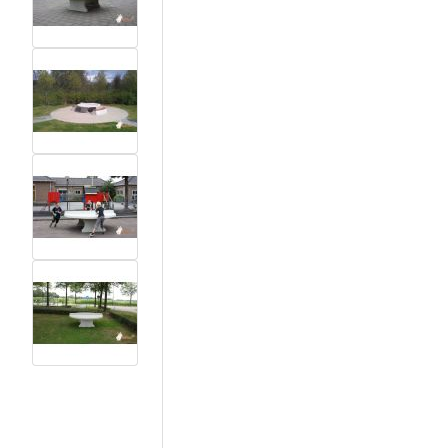
View larger image
View larger image
View larger image