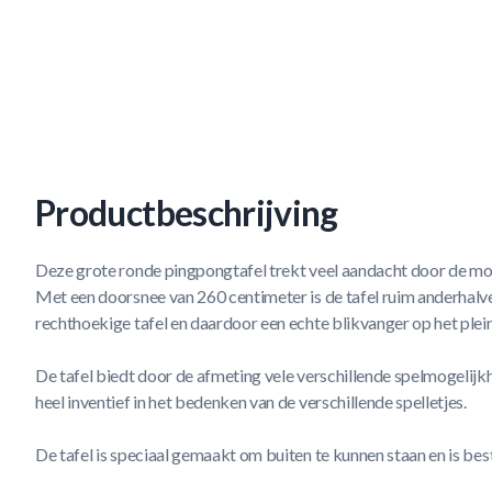
Productbeschrijving
Deze grote ronde pingpongtafel trekt veel aandacht door de mo
Met een doorsnee van 260 centimeter is de tafel ruim anderhalv
rechthoekige tafel en daardoor een echte blikvanger op het plei
De tafel biedt door de afmeting vele verschillende spelmogelijkh
heel inventief in het bedenken van de verschillende spelletjes.
De tafel is speciaal gemaakt om buiten te kunnen staan en is bes