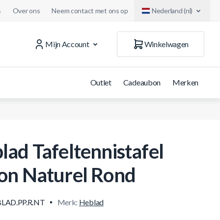
s
Over ons
Neem contact met ons op
Nederland (nl)
Mijn Account
Winkelwagen
Outlet
Cadeaubon
Merken
lad Tafeltennistafel
on Naturel Rond
LAD.PP.R.NT
Merk:
Heblad