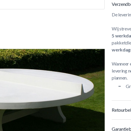
Verzendb
De leveri
Wij streve
5 werkd
pakketdie
werkdag
Wanneer e
levering n
plannen.
Gr
Retourbel
Garantieb