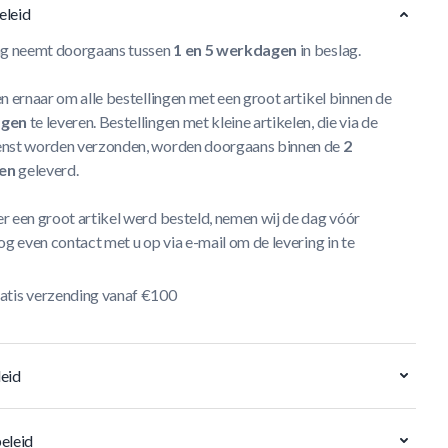
eleid
ng neemt doorgaans tussen
1 en 5 werkdagen
in beslag.
n ernaar om alle bestellingen met een groot artikel binnen de
agen
te leveren. Bestellingen met kleine artikelen, die via de
nst worden verzonden, worden doorgaans binnen de
2
en
geleverd.
r een groot artikel werd besteld, nemen wij de dag vóór
og even contact met u op via e-mail om de levering in te
atis verzending vanaf €100
eid
eleid