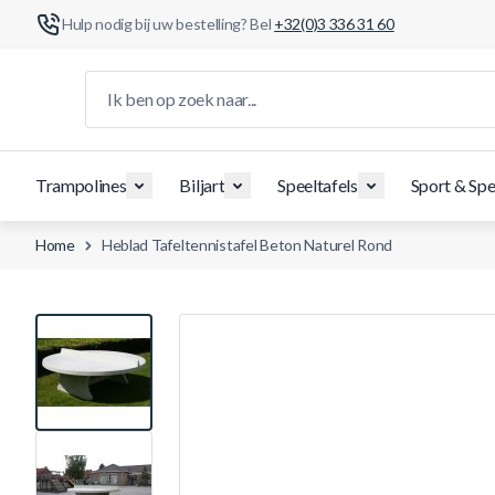
Hulp nodig bij uw bestelling? Bel
+32(0)3 336 31 60
Ga naar de inhoud
Ik ben op zoek naar...
Trampolines
Biljart
Speeltafels
Sport & Spe
Home
Heblad Tafeltennistafel Beton Naturel Rond
View larger image
View larger image