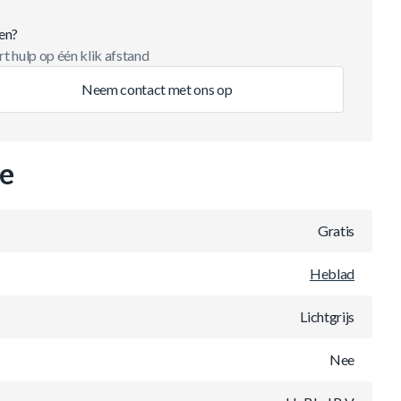
en?
t hulp op één klik afstand
Neem contact met ons op
ie
Gratis
Heblad
Lichtgrijs
Nee