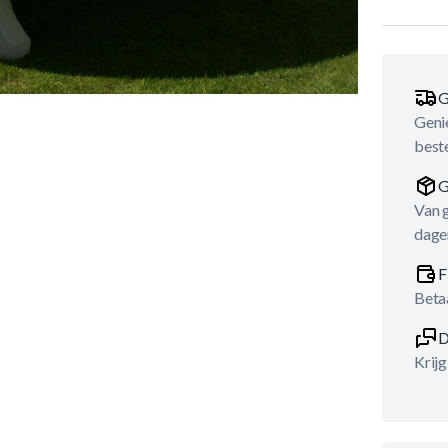
G
Genie
best
G
Van 
dage
F
Betaa
D
Krijg