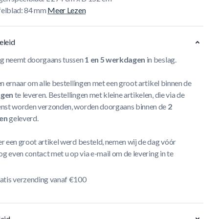
afelblad: 84 mm
Meer Lezen
eleid
ng neemt doorgaans tussen
1 en 5 werkdagen
in beslag.
n ernaar om alle bestellingen met een groot artikel binnen de
agen
te leveren. Bestellingen met kleine artikelen, die via de
nst worden verzonden, worden doorgaans binnen de
2
en
geleverd.
r een groot artikel werd besteld, nemen wij de dag vóór
og even contact met u op via e-mail om de levering in te
atis verzending vanaf €100
eid