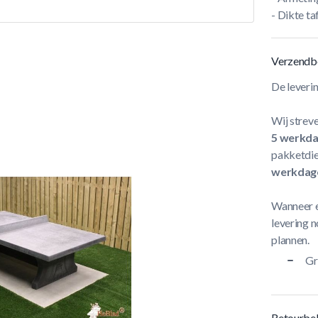
- Dikte t
Verzendb
De leveri
Wij streve
5 werkd
pakketdie
werkdag
Wanneer e
levering n
plannen.
Gr
Retourbel