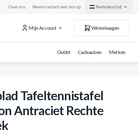
s
Over ons
Neem contact met ons op
Nederland (nl)
Mijn Account
Winkelwagen
Outlet
Cadeaubon
Merken
lad Tafeltennistafel
on Antraciet Rechte
ek