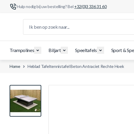
Hulp nodig bij uw bestelling? Bel
+32(0)3 336 31 60
Ga naar de inhoud
Ik ben op zoek naar...
Trampolines
Biljart
Speeltafels
Sport & Spe
Home
Heblad Tafeltennistafel Beton Antraciet Rechte Hoek
View larger image