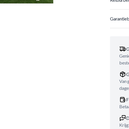
Garantieb
G
Genie
best
G
Van 
dage
F
Betaa
D
Krijg