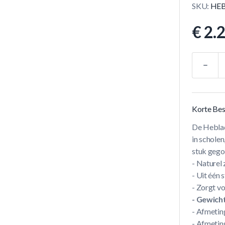
SKU:
HEB
€ 2.
Aantal
Korte Bes
De Heblad 
in scholen
stuk gego
- Naturel
- Uit één 
- Zorgt v
- Gewicht
- Afmetin
- Afmetin