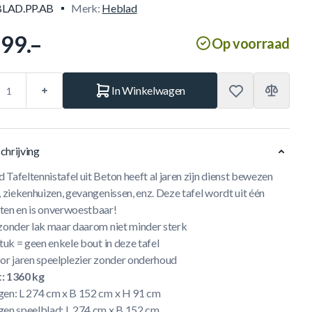
LAD.PP.AB
Merk:
Heblad
299.–
Op voorraad
In Winkelwagen
chrijving
Tafeltennistafel uit Beton heeft al jaren zijn dienst bewezen
, ziekenhuizen, gevangenissen, enz. Deze tafel wordt uit één
ten en is onverwoestbaar!
 zonder lak maar daarom niet minder sterk
stuk = geen enkele bout in deze tafel
oor jaren speelplezier zonder onderhoud
: 1360 kg
gen: L 274 cm x B 152 cm x H 91 cm
gen speelblad: L 274 cm x B 152 cm