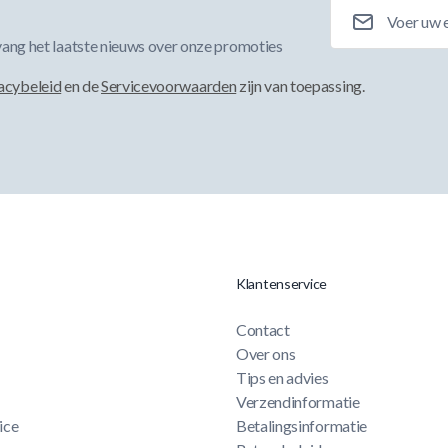
E-mailadres
ang het laatste nieuws over onze promoties
acybeleid
en de
Servicevoorwaarden
zijn van toepassing.
Klantenservice
Contact
Over ons
Tips en advies
Verzendinformatie
ice
Betalingsinformatie