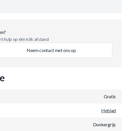
en?
t hulp op één klik afstand
Neem contact met ons op
ie
Gratis
Heblad
Donkergrijs