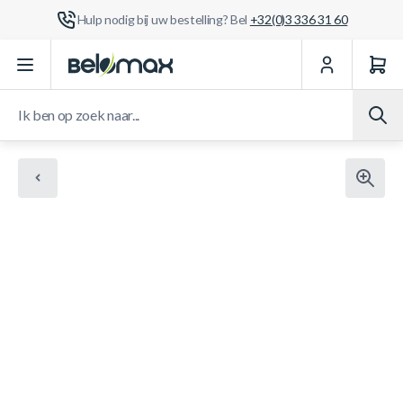
Hulp nodig bij uw bestelling? Bel
+32(0)3 336 31 60
Ga naar de inhoud
Ik ben op zoek naar...