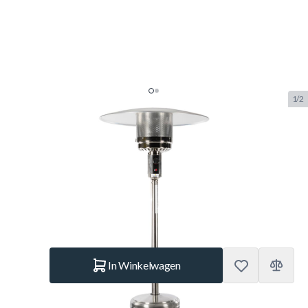
1/2
HEATZ Terrasverwarmer Inox op
Gas Patio Heater
SKU:
DL.TVW
Merk:
Heatz
€ 259.–
Op voorraad
Aantal
In Winkelwagen