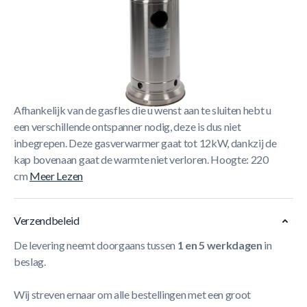
Korte Beschrijving
Deze terrasverwarmer van roestvrij staal is een echte
klassieker! Een tuinfeest, horecaterras of kerstmarkt, deze
heater staat garant voor lange en warme avonden.
De
terrasverwarmer wordt geleverd inclusief wielen.
Afhankelijk van de gasfles die u wenst aan te sluiten hebt u
een verschillende ontspanner nodig, deze is dus niet
inbegrepen. Deze gasverwarmer gaat tot 12kW, dankzij de
kap bovenaan gaat de warmte niet verloren.
Hoogte: 220
cm
Meer Lezen
Verzendbeleid
De levering neemt doorgaans tussen
1 en 5 werkdagen
in
beslag.
Wij streven ernaar om alle bestellingen met een groot