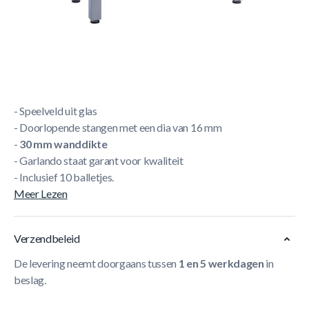
Korte Beschrijving
- Goedgekeurd door ITSF als wedstrijdtafel
- Gegoten poppen = onverwoestbaar
- Prachtig kleurcontrast zwart/grijs
- Speelveld uit glas
- Doorlopende stangen met een dia van 16 mm
-
30 mm wanddikte
- Garlando staat garant voor kwaliteit
- Inclusief 10 balletjes.
Meer Lezen
Verzendbeleid
De levering neemt doorgaans tussen
1 en 5 werkdagen
in
beslag.