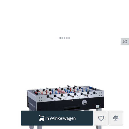
1/5
Garlando World Champion
Wedstrijdtafel
SKU:
GAR.20078
Merk:
Garlando
NIEUW
€ 2.229.–
Op voorraad
Aantal
In Winkelwagen