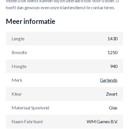
Indien u dit wenst kunnen wij dit uiteraard ook voor u doen. U
hoeft dan gewoon even onze klantendienst te contacteren.
Meer informatie
Lengte
1430
Breedte
1250
Hoogte
940
Merk
Garlando
Kleur
Zwart
Materiaal Speelveld
Glas
Naam Fabrikant
WM Games B.V.