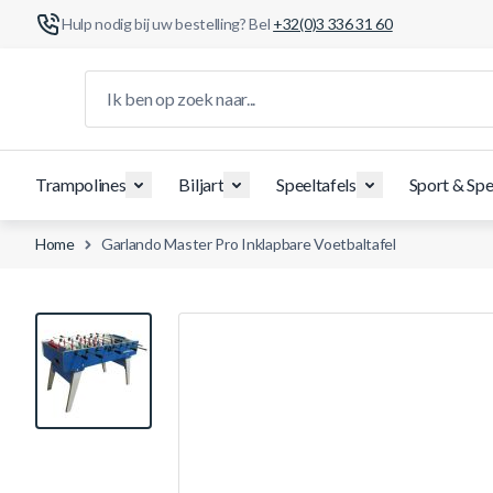
Hulp nodig bij uw bestelling? Bel
+32(0)3 336 31 60
Ga naar de inhoud
Ik ben op zoek naar...
Trampolines
Biljart
Speeltafels
Sport & Spe
Home
Garlando Master Pro Inklapbare Voetbaltafel
View larger image