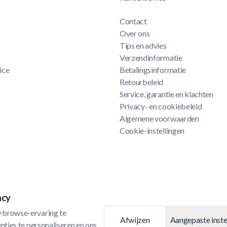
Contact
Over ons
Tips en advies
Verzendinformatie
ice
Betalingsinformatie
Retourbeleid
Service, garantie en klachten
Privacy- en cookiebeleid
Algemene voorwaarden
Cookie-instellingen
acy
 browse-ervaring te 
Afwijzen
Aangepaste inste
ties te personaliseren en ons 