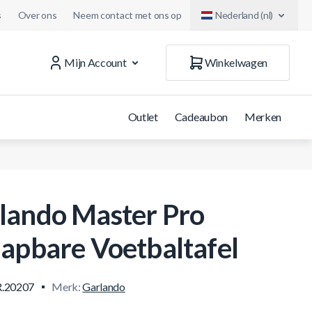
s
Over ons
Neem contact met ons op
Nederland (nl)
Mijn Account
Winkelwagen
Outlet
Cadeaubon
Merken
lando Master Pro
lapbare Voetbaltafel
.20207
Merk:
Garlando