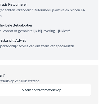
ratis Retourneren
gedachten veranderd? Retourneer je artikelen binnen 14
n
lexibele Betaalopties
l vooraf of gemakkelijk bij levering—jij kiest!
eskundig Advies
 persoonlijk advies van ons team van specialisten
en?
t hulp op één klik afstand
Neem contact met ons op