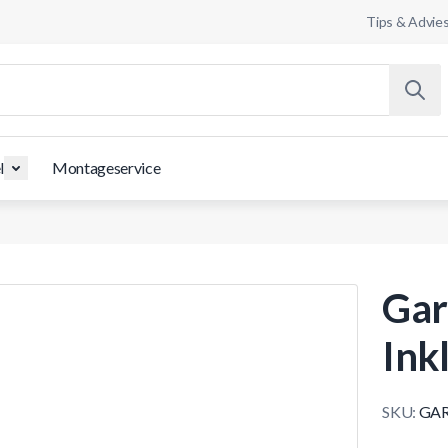
Tips & Advie
l
Montageservice
Gar
Ink
SKU:
GAR