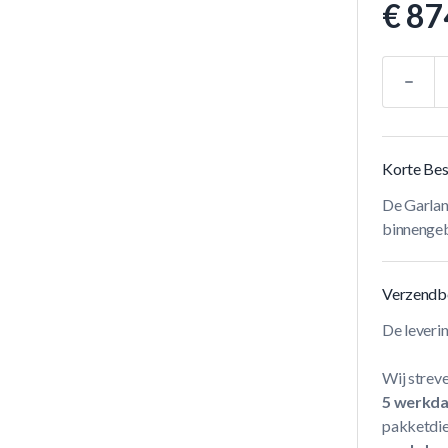
€ 87
Aantal
Korte Bes
De Garlan
binnengeb
Verzendb
De leveri
Wij streve
5 werkd
pakketdie