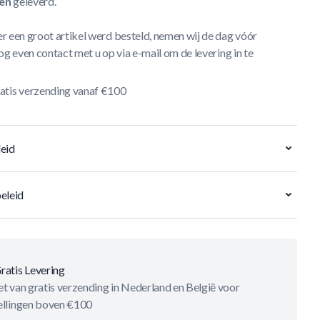
en
geleverd.
r een groot artikel werd besteld, nemen wij de dag vóór
og even contact met u op via e-mail om de levering in te
atis verzending vanaf €100
eid
eleid
ratis Levering
t van gratis verzending in Nederland en België voor
ellingen boven €100