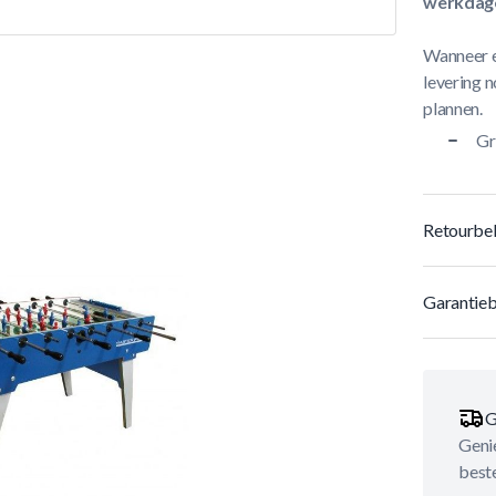
werkdag
Wanneer e
levering n
plannen.
Gr
Retourbel
Garantieb
G
Genie
best