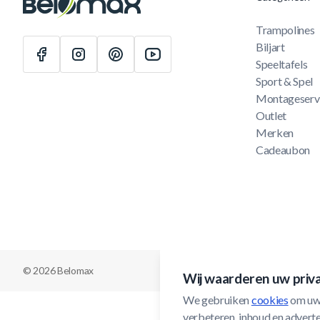
Trampolines
Biljart
Speeltafels
Sport & Spel
Montageserv
Outlet
Merken
Cadeaubon
© 2026 Belomax
Wij waarderen uw priv
We gebruiken 
cookies
 om uw
verbeteren, inhoud en adverten