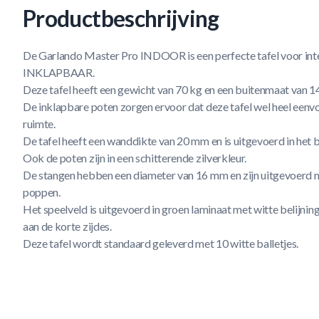
Productbeschrijving
De Garlando Master Pro INDOOR is een perfecte tafel voor inte
INKLAPBAAR.
Deze tafel heeft een gewicht van 70 kg en een buitenmaat van
De inklapbare poten zorgen ervoor dat deze tafel wel heel eenvou
ruimte.
De tafel heeft een wanddikte van 20 mm en is uitgevoerd in het bl
Ook de poten zijn in een schitterende zilverkleur.
De stangen hebben een diameter van 16 mm en zijn uitgevoerd
poppen.
Het speelveld is uitgevoerd in groen laminaat met witte belijnin
aan de korte zijdes.
Deze tafel wordt standaard geleverd met 10 witte balletjes.