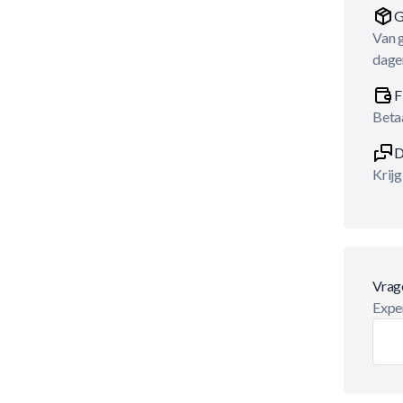
G
Van 
dage
F
Betaa
D
Krijg
Vrag
Exper