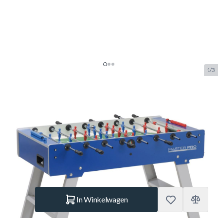
1/3
Garlando Master Pro Outdoor
Voetbaltafel
SKU:
GAR.20208
Merk:
Garlando
NIEUW
€ 1.150.–
Op voorraad
Aantal
In Winkelwagen