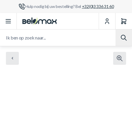
Hulp nodig bij uw bestelling? Bel
+32(0)3 336 31 60
Ga naar de inhoud
Ik ben op zoek naar...