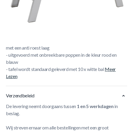
Korte Beschrijving
- water resistent laminaat speelveld
- metalen poten die poeder gecoat zijn tegen roest
- stangen hebben een diameter van 16 mm en zijn behandel
met een anti roest laag
- uitgevoerd met onbreekbare poppen in de kleur rood en
blauw
- tafel wordt standaard geleverd met 10 x witte bal
Meer
Lezen
Verzendbeleid
De levering neemt doorgaans tussen
1 en 5 werkdagen
in
beslag.
Wij streven ernaar om alle bestellingen met een groot