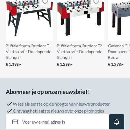
Buffalo Storm Outdoor F1
Buffalo Storm Outdoor F2
Garlando G-
Voetbaltafel Doorlopende
Voetbaltafel Doorlopende
Doorlopend
Stangen
Stangen
Blauw
€ 1.199.–
€ 1.399.–
€ 1.278.–
Abonneer je op onze nieuwsbrief!
Wees als eerste op de hoogte van nieuwe producten
Ontvang het laatste nieuws over onze promoties
E-mailadres