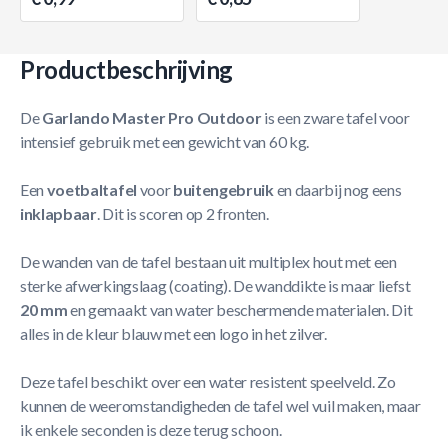
Productbeschrijving
De
Garlando Master Pro Outdoor
is een zware tafel voor
intensief gebruik met een gewicht van 60 kg.
Een
voetbaltafel
voor
buitengebruik
en daarbij nog eens
inklapbaar
. Dit is scoren op 2 fronten.
De wanden van de tafel bestaan uit multiplex hout met een
sterke afwerkingslaag (coating). De wanddikte is maar liefst
20 mm
en gemaakt van water beschermende materialen. Dit
alles in de kleur blauw met een logo in het zilver.
Deze tafel beschikt over een water resistent speelveld. Zo
kunnen de weeromstandigheden de tafel wel vuil maken, maar
ik enkele seconden is deze terug schoon.