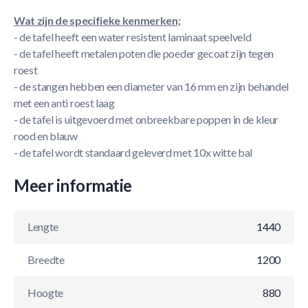
Wat zijn de specifieke kenmerken;
- de tafel heeft een water resistent laminaat speelveld
- de tafel heeft metalen poten die poeder gecoat zijn tegen
roest
- de stangen hebben een diameter van 16 mm en zijn behandel
met een anti roest laag
- de tafel is uitgevoerd met onbreekbare poppen in de kleur
rood en blauw
- de tafel wordt standaard geleverd met 10x witte bal
Meer informatie
Lengte
1440
Breedte
1200
Hoogte
880