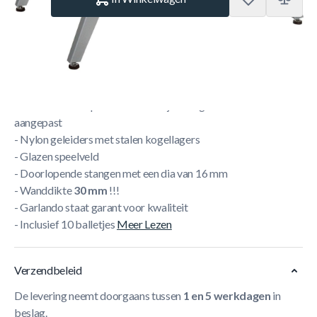
Korte Beschrijving
- Gegoten poppen = onverwoestbaar
- De hardhouten poten kunnen vrij in hoogte worden
aangepast
- Nylon geleiders met stalen kogellagers
- Glazen speelveld
- Doorlopende stangen met een dia van 16 mm
- Wanddikte
30 mm
!!!
- Garlando staat garant voor kwaliteit
- Inclusief 10 balletjes
Meer Lezen
Verzendbeleid
De levering neemt doorgaans tussen
1 en 5 werkdagen
in
beslag.