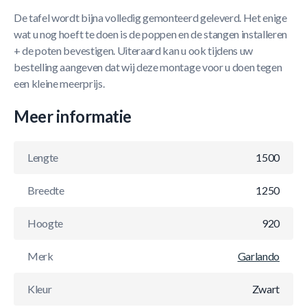
De tafel wordt bijna volledig gemonteerd geleverd. Het enige
wat u nog hoeft te doen is de poppen en de stangen installeren
+ de poten bevestigen. Uiteraard kan u ook tijdens uw
bestelling aangeven dat wij deze montage voor u doen tegen
een kleine meerprijs.
Meer informatie
Lengte
1500
Breedte
1250
Hoogte
920
Merk
Garlando
Kleur
Zwart