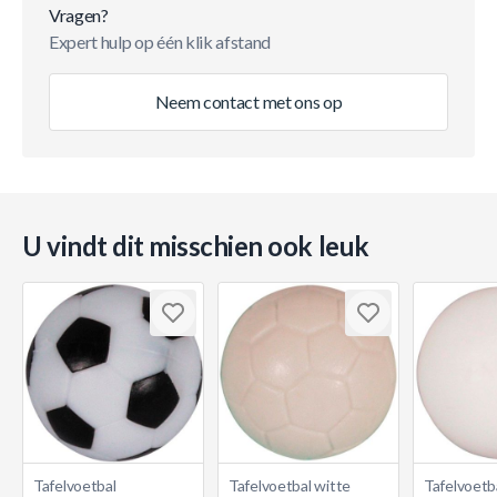
Vragen?
Expert hulp op één klik afstand
Neem contact met ons op
U vindt dit misschien ook leuk
Tafelvoetbal
Tafelvoetbal witte
Tafelvoetb