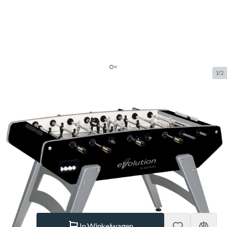
1/2
Garlando G-5000 Evolution
Doorlopende Stangen
Voetbaltafel
SKU:
GAR.20128
Merk:
Garlando
NIEUW
€ 1.529.–
Op voorraad
Aantal
In Winkelwagen