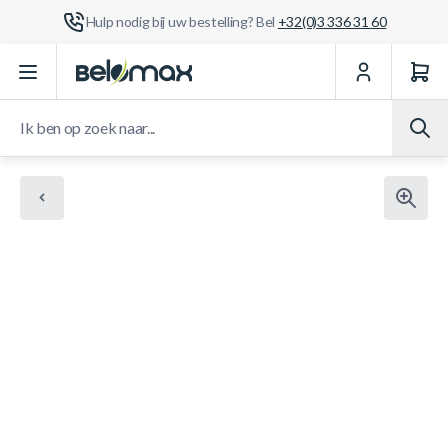
Hulp nodig bij uw bestelling? Bel
+32(0)3 336 31 60
Ga naar de inhoud
Ik ben op zoek naar...