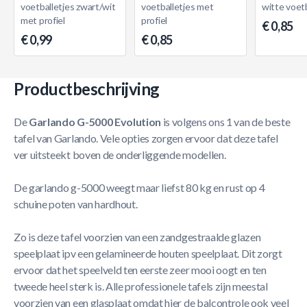
voetballetjes zwart/wit
voetballetjes met
witte voetb
met profiel
profiel
€ 0,85
€ 0,99
€ 0,85
Productbeschrijving
De
Garlando G-5000 Evolution
is volgens ons 1 van de beste
tafel van Garlando. Vele opties zorgen ervoor dat deze tafel
ver uitsteekt boven de onderliggende modellen.
De garlando g-5000 weegt maar liefst 80 kg en rust op 4
schuine poten van hardhout.
Zo is deze tafel voorzien van een zandgestraalde glazen
speelplaat ipv een gelamineerde houten speelplaat. Dit zorgt
ervoor dat het speelveld ten eerste zeer mooi oogt en ten
tweede heel sterk is. Alle professionele tafels zijn meestal
voorzien van een glasplaat omdat hier de balcontrole ook veel