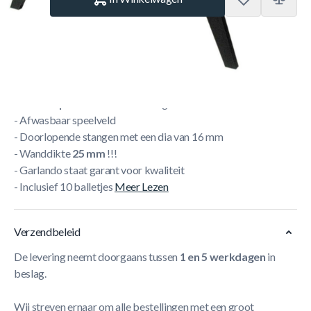
Korte Beschrijving
- Gegoten poppen = onverwoestbaar
-
Houten poten
voor extra stevigheid
- Afwasbaar speelveld
- Doorlopende stangen met een dia van 16 mm
- Wanddikte
25 mm
!!!
- Garlando staat garant voor kwaliteit
- Inclusief 10 balletjes
Meer Lezen
Verzendbeleid
De levering neemt doorgaans tussen
1 en 5 werkdagen
in
beslag.
Wij streven ernaar om alle bestellingen met een groot