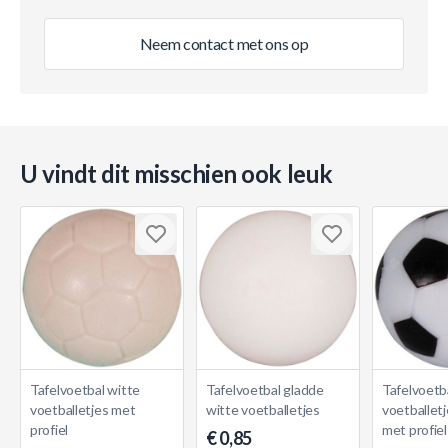
Neem contact met ons op
U vindt dit misschien ook leuk
Tafelvoetbal witte
Tafelvoetbal gladde
Tafelvoetb
voetballetjes met
witte voetballetjes
voetballet
profiel
met profiel
€ 0,85