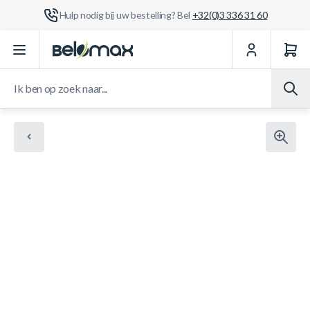
Hulp nodig bij uw bestelling? Bel
+32(0)3 336 31 60
Ga naar de inhoud
Ik ben op zoek naar...