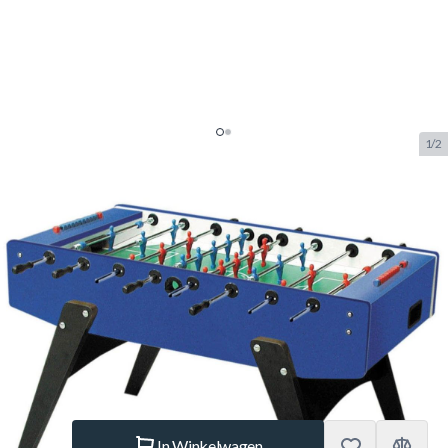
1/2
Garlando G-2000 Blauw
Doorlopende Stangen
Voetbaltafel
SKU:
GAR.20064
Merk:
Garlando
NIEUW
€ 999.–
Op voorraad
Aantal
In Winkelwagen