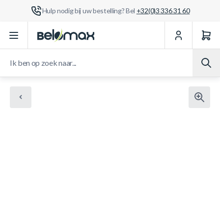
Hulp nodig bij uw bestelling? Bel
+32(0)3 336 31 60
Ga naar de inhoud
Ik ben op zoek naar...