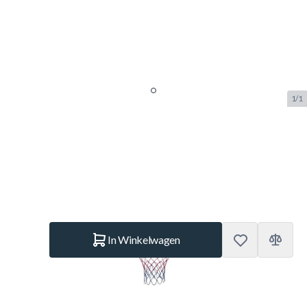
1/1
Garlando Basketbal Outdoor Net
SKU:
GARBBOUTDOORNET
Merk:
Garlando
€ 10,90
Op voorraad
Aantal
In Winkelwagen
Korte Beschrijving