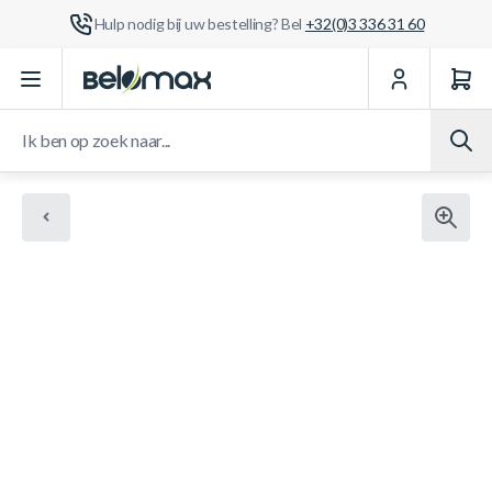
Hulp nodig bij uw bestelling? Bel
+32(0)3 336 31 60
Ga naar de inhoud
Ik ben op zoek naar...