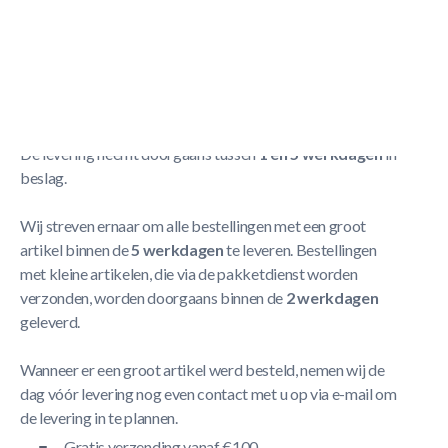
- Geschikt voor outdoor gebruik
- Past op alle ringen met een dia van 45 cm
Meer Lezen
Verzendbeleid
De levering neemt doorgaans tussen
1 en 5 werkdagen
in
beslag.
Wij streven ernaar om alle bestellingen met een groot
artikel binnen de
5 werkdagen
te leveren. Bestellingen
met kleine artikelen, die via de pakketdienst worden
verzonden, worden doorgaans binnen de
2 werkdagen
geleverd.
Wanneer er een groot artikel werd besteld, nemen wij de
dag vóór levering nog even contact met u op via e-mail om
de levering in te plannen.
Gratis verzending vanaf €100