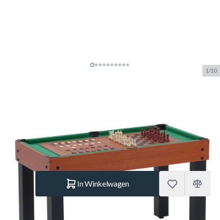
1/10
Garlando 12in1 multispeeltafel
SKU:
GAR.20135
Merk:
Garlando
NIEUW
€ 299.–
Op voorraad
Aantal
In Winkelwagen