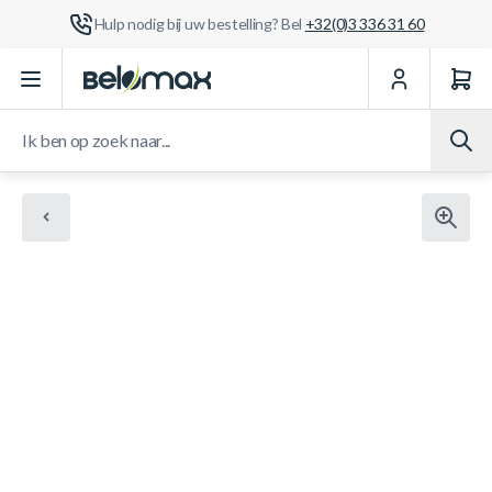
Hulp nodig bij uw bestelling? Bel
+32(0)3 336 31 60
Ga naar de inhoud
Ik ben op zoek naar...