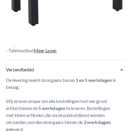
Korte Beschrijving
- Garlando 12 in 1 speeltafel
- Urenlang speelplezier gegarandeerd
- Tafeltennis
- Bowling
- Biljart
- Tafelvoetbal
Meer Lezen
Verzendbeleid
De levering neemt doorgaans tussen
1 en 5 werkdagen
in
beslag.
Wij streven ernaar om alle bestellingen met een groot
artikel binnen de
5 werkdagen
te leveren. Bestellingen
met kleine artikelen, die via de pakketdienst worden
verzonden, worden doorgaans binnen de
2 werkdagen
geleverd.