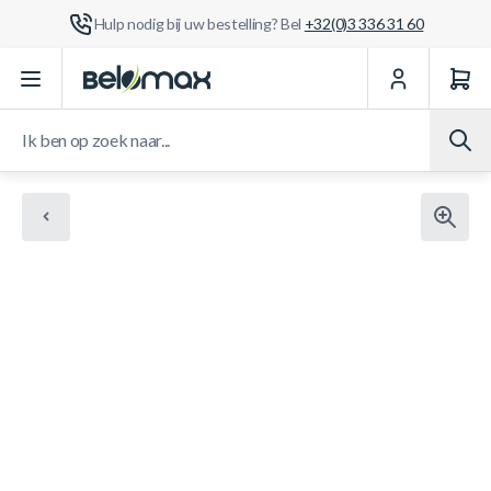
Hulp nodig bij uw bestelling? Bel
+32(0)3 336 31 60
Ga naar de inhoud
Ik ben op zoek naar...