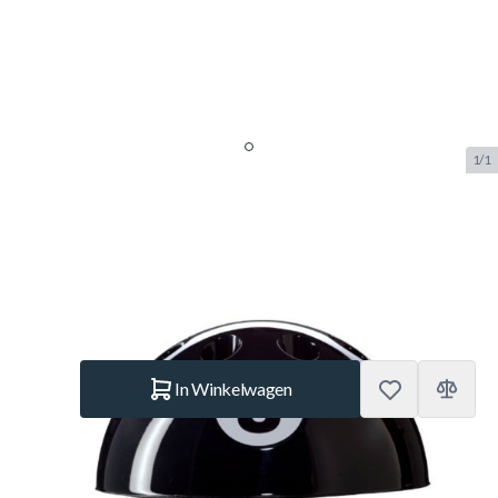
1/1
Fusion Cue Rack 8-Ball Black
SKU:
FUS.CR.8BALL.BL
Merk:
Fusion
€ 288.–
Op voorraad
Aantal
In Winkelwagen
Korte Beschrijving