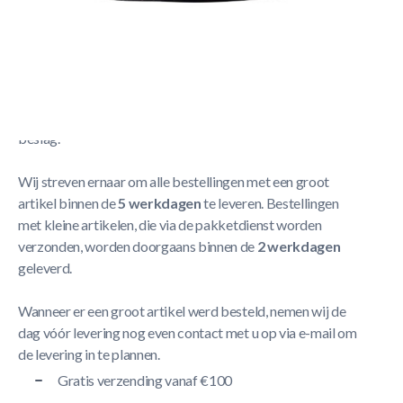
Fusion Cue Rack 8-Ball Black
Meer Lezen
Verzendbeleid
De levering neemt doorgaans tussen
1 en 5 werkdagen
in
beslag.
Wij streven ernaar om alle bestellingen met een groot
artikel binnen de
5 werkdagen
te leveren. Bestellingen
met kleine artikelen, die via de pakketdienst worden
verzonden, worden doorgaans binnen de
2 werkdagen
geleverd.
Wanneer er een groot artikel werd besteld, nemen wij de
dag vóór levering nog even contact met u op via e-mail om
de levering in te plannen.
Gratis verzending vanaf €100