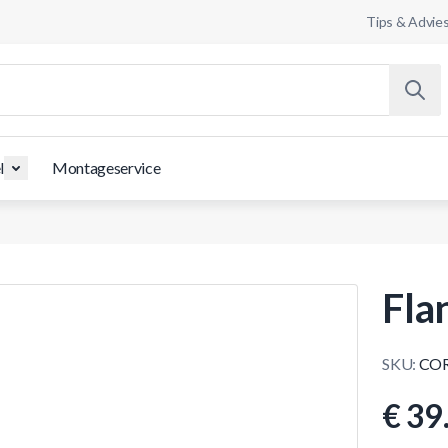
Tips & Advie
l
Montageservice
Fla
SKU:
COR
€ 39