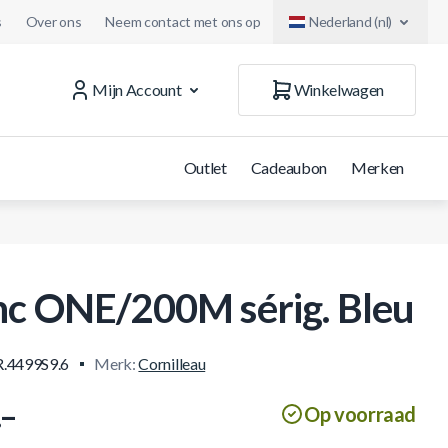
s
Over ons
Neem contact met ons op
Nederland (nl)
Mijn Account
Winkelwagen
Outlet
Cadeaubon
Merken
nc ONE/200M sérig. Bleu
.4499S9.6
Merk:
Cornilleau
.–
Op voorraad