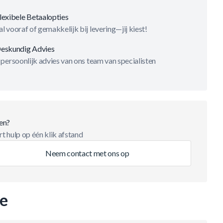
lexibele Betaalopties
l vooraf of gemakkelijk bij levering—jij kiest!
eskundig Advies
 persoonlijk advies van ons team van specialisten
en?
t hulp op één klik afstand
Neem contact met ons op
ie