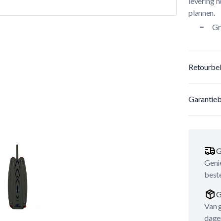
levering n
plannen.
Gr
Retourbel
Garantieb
G
Genie
best
G
Van 
dage