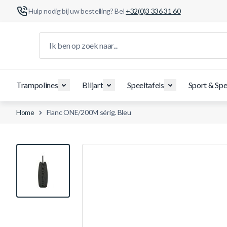
Hulp nodig bij uw bestelling? Bel
+32(0)3 336 31 60
Ga naar de inhoud
Ik ben op zoek naar...
Trampolines
Biljart
Speeltafels
Sport & Spe
Home
Flanc ONE/200M sérig. Bleu
View larger image