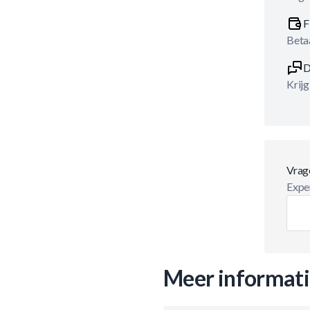
F
Betaa
D
Krijg
Vrag
Exper
Meer informat