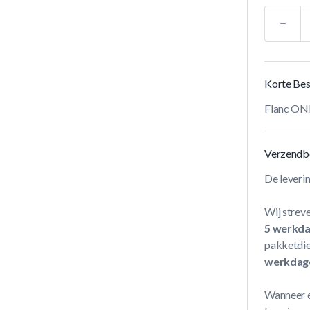
Aantal
Korte Bes
Flanc ON
Verzendb
De leveri
Wij streve
5 werkd
pakketdie
werkdag
Wanneer e