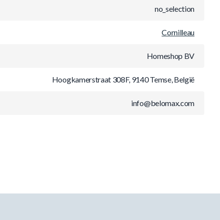
no_selection
Cornilleau
Homeshop BV
Hoogkamerstraat 308F, 9140 Temse, België
info@belomax.com