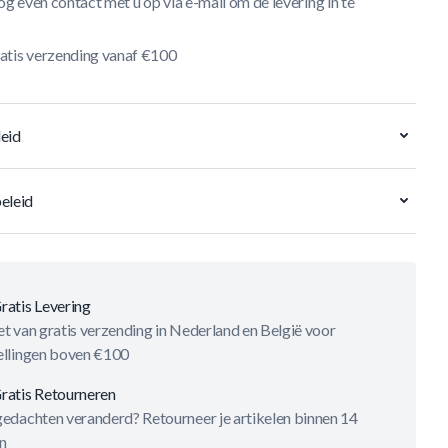
og even contact met u op via e-mail om de levering in te
atis verzending vanaf €100
eid
eleid
ratis Levering
t van gratis verzending in Nederland en België voor
ellingen boven €100
ratis Retourneren
gedachten veranderd? Retourneer je artikelen binnen 14
n