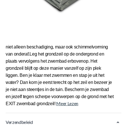
Korte Beschrijving
Het EXIT grondzeil biedt extra bescherming aan de
bodem van je zwembad. Het grijze grondzeil is vierkant
en geschikt voor de EXIT zwembaden met een diameter
van 427, 450 en 488 centimeter. Het grondzeil voorkomt
niet alleen beschadiging, maar ook schimmelvorming
van onderaf.
Leg het grondzeil op de ondergrond en
plaats vervolgens het zwembad erbovenop. Het
grondzeil blijft op deze manier vanzelf op zijn plek
liggen. Ben je klaar met zwemmen en stap je uit het
water? Dan kom je eerst terecht op het zeil en bezeer je
je niet aan steentjes in de tuin. Bescherm je zwembad
en jezelf tegen scherpe voorwerpen op de grond met het
Meer Lezen
EXIT zwembad grondzeil!
Verzendbeleid