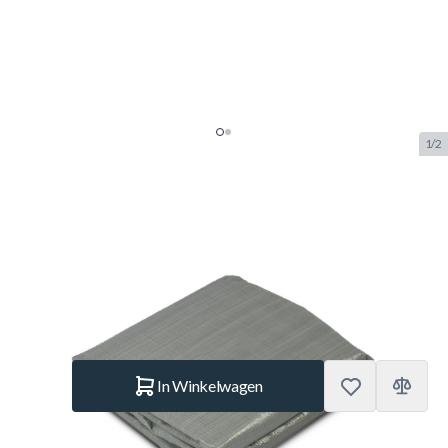
1/2
EXIT zwembad grondzeil
500x500cm - grijs
SKU:
EXIT.30.95.50.00
Merk:
Exit Toys
€ 49,95
Op voorraad
Aantal
In Winkelwagen