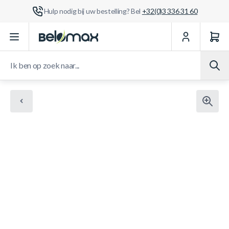
Hulp nodig bij uw bestelling? Bel
+32(0)3 336 31 60
Ga naar de inhoud
Ik ben op zoek naar...