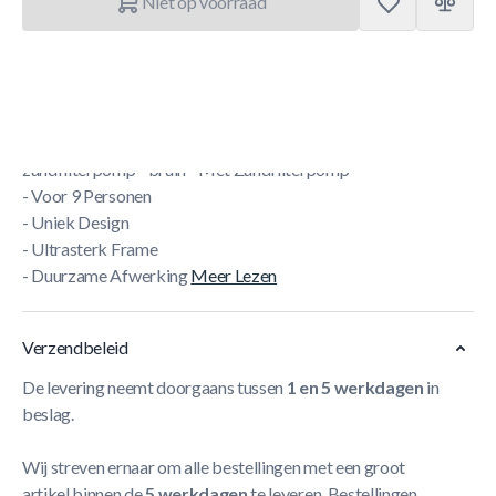
Niet op voorraad
Korte Beschrijving
EXIT Wood zwembad 540x250x100cm met
zandfilterpomp - bruin
- Met Zandfilterpomp
- Voor 9 Personen
- Uniek Design
- Ultrasterk Frame
- Duurzame Afwerking
Meer Lezen
Verzendbeleid
De levering neemt doorgaans tussen
1 en 5 werkdagen
in
beslag.
Wij streven ernaar om alle bestellingen met een groot
artikel binnen de
5 werkdagen
te leveren. Bestellingen