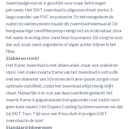
zwembadgevoel en is geschikt voor maar liefst negen
personen. Het EXIT zwembad is uitgevoerd met sterke 3-
laags wanden, van PVC en polyester. En het meegeleverde
watercirculatiesysteem maakt dit zwembad helemaal af. De
hoogwaardige zandfilterpomp reinigt net als in de natuur, door
het water krachtig door zand heen te pompen. Dit zorgt ervoor
dat vuil, zoals zand, ongedierte of algen achter blijven in het
filter.
Stabiel en sterk!
Het frame zwembad is niet alleen uniek, maar ook stabiel en
sterk. Het stalen zwarte frame van het zwembad is extra dik
met een diameter van 50 mm en de frame-poten zorgen voor
optimale stabiliteit, zodat het zwembad altijd stevig blijft
staan. Natuurlijk is er ook aan duurzaamheid gedacht: het
zwarte frame is gegalvaniseerd en gepoedercoat zodat roest
geen kans maakt. Het Duplex Coating Systeem noemen we dat
bij EXIT Toys. Tijd voor een frisse duik in je eigen EXIT
zwembad in de tuin!
Standaard inbegrepen