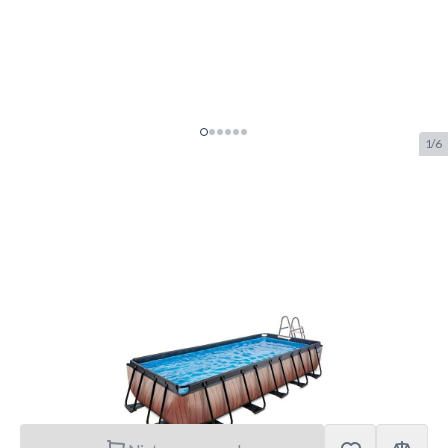
1/6
EXIT Wood zwembad
540x250x100cm met
zandfilterpomp - bruin
SKU:
EXIT.30.17.53.10
Merk:
Exit Toys
€ 675.–
was
€ 899.–
-25%