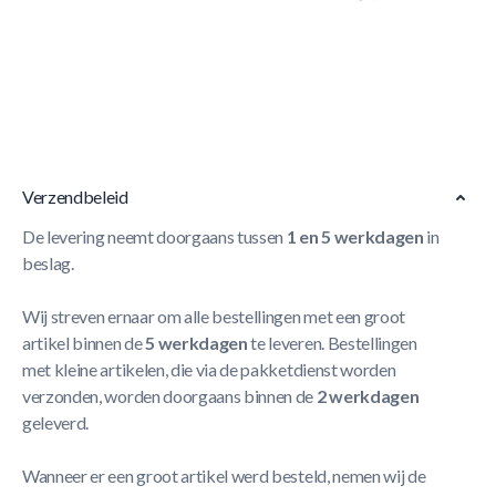
Korte Beschrijving
- Snel te monteren met grondpennen
- Voorkomt dat kinderen en/of huisdieren onder de
trampoline kunnen
Meer Lezen
Verzendbeleid
De levering neemt doorgaans tussen
1 en 5 werkdagen
in
beslag.
Wij streven ernaar om alle bestellingen met een groot
artikel binnen de
5 werkdagen
te leveren. Bestellingen
met kleine artikelen, die via de pakketdienst worden
verzonden, worden doorgaans binnen de
2 werkdagen
geleverd.
Wanneer er een groot artikel werd besteld, nemen wij de