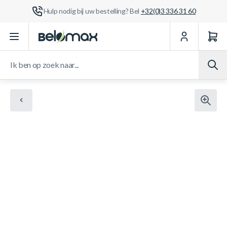
Hulp nodig bij uw bestelling? Bel
+32(0)3 336 31 60
Ga naar de inhoud
Ik ben op zoek naar...