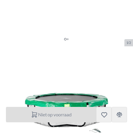
1/2
Exit Trampoline Framenet 183
cm
SKU:
EXIT.11.31.06.01
Merk:
Exit Toys
€ 27,95
Niet op voorraad