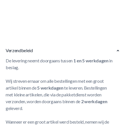
Korte Beschrijving
- Beschermt de trampoline tegen vuil
- Kan gebruikt worden tijdens de winter en de zomer
- Voorzien van afwateringsgaten
Meer Lezen
Verzendbeleid
De levering neemt doorgaans tussen
1 en 5 werkdagen
in
beslag.
Wij streven ernaar om alle bestellingen met een groot
artikel binnen de
5 werkdagen
te leveren. Bestellingen
met kleine artikelen, die via de pakketdienst worden
verzonden, worden doorgaans binnen de
2 werkdagen
geleverd.
Wanneer er een groot artikel werd besteld, nemen wij de