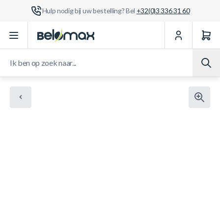
Hulp nodig bij uw bestelling? Bel
+32(0)3 336 31 60
Ga naar de inhoud
Ik ben op zoek naar...