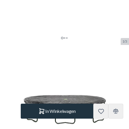
1/3
Exit Trampoline Ovalen
Afdekhoes 244 x 380 CM
SKU:
EXIT.11.25.12.01
Merk:
Exit Toys
€ 39,95
Op voorraad
Aantal
In Winkelwagen