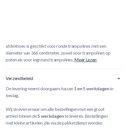
Korte Beschrijving
EXIT Premium trampoline afdekhoes ø366cm
De EXIT
Premium trampoline afdekhoes is een zwarte afdekhoes
van zeer hoogwaardige kwaliteit en biedt de beste
bescherming voor je trampoline in weer en wind. De
afdekhoes is geschikt voor ronde trampolines met een
diameter van 366 centimeter, zowel voor trampolines op
poten als voor inground trampolines.
Meer Lezen
Verzendbeleid
De levering neemt doorgaans tussen
1 en 5 werkdagen
in
beslag.
Wij streven ernaar om alle bestellingen met een groot
artikel binnen de
5 werkdagen
te leveren. Bestellingen
met kleine artikelen, die via de pakketdienst worden