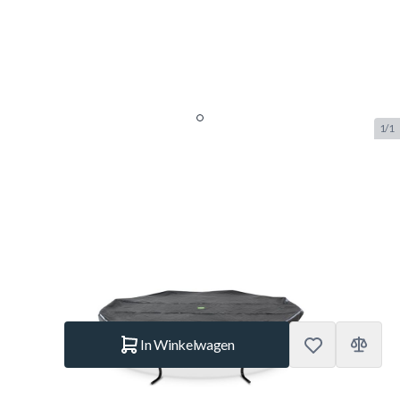
1/1
EXIT Premium trampoline
afdekhoes ø366cm
SKU:
EXIT.11.23.12.00
Merk:
Exit Toys
€ 119.–
Op voorraad
Aantal
In Winkelwagen