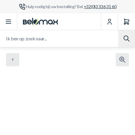
Hulp nodig bij uw bestelling? Bel
+32(0)3 336 31 60
Ga naar de inhoud
Ik ben op zoek naar...