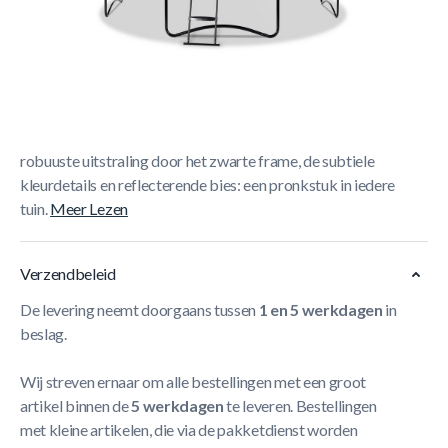
Korte Beschrijving
EXIT PeakPro trampoline ø427cm - zwart
De EXIT
PeakPro trampoline met veiligheidsnet is een ronde
trampoline met een matzwarte beschermrand en
eersteklas springcomfort. De grote trampoline heeft een
robuuste uitstraling door het zwarte frame, de subtiele
kleurdetails en reflecterende bies: een pronkstuk in iedere
tuin.
Meer Lezen
Verzendbeleid
De levering neemt doorgaans tussen
1 en 5 werkdagen
in
beslag.
Wij streven ernaar om alle bestellingen met een groot
artikel binnen de
5 werkdagen
te leveren. Bestellingen
met kleine artikelen, die via de pakketdienst worden