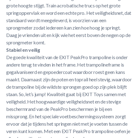
grote hoogte stijgt. Train acrobatische trucs op het grote
springoppervlak en word een echte pro. Het veiligheidsnet, dat
standaard wordt meegeleverd, is voorzien van een
sprongmeter zodat iedereen kan zien hoe hoog je springt.
Daag je vrienden uit en kijk wie het eerst boven de negen op de
sprongmeter komt.
Stabiel en veilig
De goede kwaliteit van de EXIT PeakPro trampoline is onder
andere terug te vinden in het frame. Het trampolineframe is
gegalvaniseerd en gepoedercoat waardoor roest geen kans
maakt. Daarnaast zijn de poten en toprail heel stevig, waardoor
de trampoline bij de wildste sprongen goed op zijn plek blijft
staan. So, let’s jump! Kwaliteit gaat bij EXIT Toys samen met
veiligheid. Het hoogwaardige veiligheidsnet en de stevige
beschermrand van de PeakPro beschermen je bij een
missprong. En het speciale voetbeschermingssysteem zorgt
ervoor dat je tijdens het springen niet met je voeten tussen de
veren kunt komen. Met een EXIT PeakPro trampoline oefen je