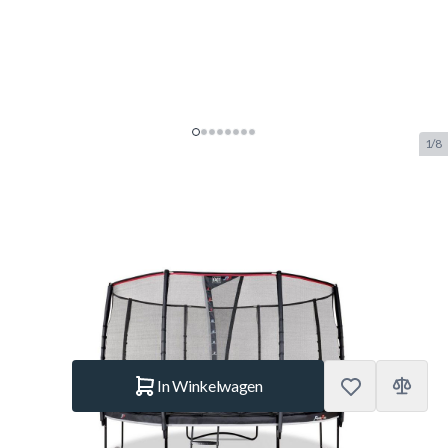
1/8
EXIT PeakPro trampoline
Ã¸427cm - zwart
SKU:
EXIT.13.10.14.00
Merk:
Exit Toys
€ 1.449.–
Op voorraad
Aantal
In Winkelwagen