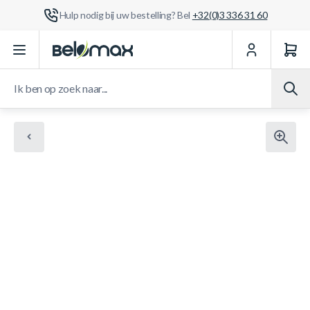
Hulp nodig bij uw bestelling? Bel
+32(0)3 336 31 60
Ga naar de inhoud
Ik ben op zoek naar...