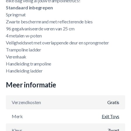
elke dag veilig al jouw trampolinetrucs!
Standaard inbegrepen
Springmat
Zwarte beschermrand met reflecterende bies
96 gegalvaniseerde veren van 25 cm
4 metalen w-poten
Veiligheidsnet met overlappende deur en sprongmeter
Trampoline ladder
Verenhaak
Handleiding trampoline
Handleiding ladder
Meer informatie
Verzendkosten
Gratis
Merk
Exit Toys
Kleur
Zwart