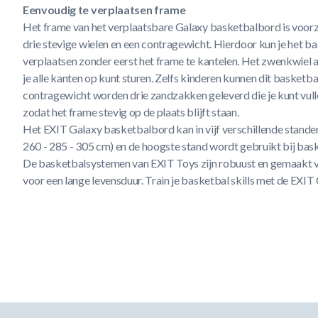
Eenvoudig te verplaatsen frame
Het frame van het verplaatsbare Galaxy basketbalbord is voorz
drie stevige wielen en een contragewicht. Hierdoor kun je het 
verplaatsen zonder eerst het frame te kantelen. Het zwenkwiel a
je alle kanten op kunt sturen. Zelfs kinderen kunnen dit basketba
contragewicht worden drie zandzakken geleverd die je kunt vulle
zodat het frame stevig op de plaats blijft staan.
Het EXIT Galaxy basketbalbord kan in vijf verschillende stande
260 - 285 - 305 cm) en de hoogste stand wordt gebruikt bij bas
De basketbalsystemen van EXIT Toys zijn robuust en gemaakt 
voor een lange levensduur. Train je basketbal skills met de EX