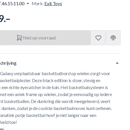
.46.15.11.00
Merk:
Exit Toys
9.–
Niet op voorraad
chrijving
Galaxy verplaatsbaar basketbalbord op wielen zorgt voor
asketbalplezier. Deze black edition is stoer, stevig en
 een échte eyecatcher in de tuin. Het basketbalsysteem is
met een uniek frame op wielen, zodat je eenvoudig op iedere
unt basketballen. De dunkring die wordt meegeleverd, veert
et dunken, zodat je de coolste basketbalmoves kunt oefenen.
anatiek potje basketbal hoef je niet langer naar een
veld toe!
en