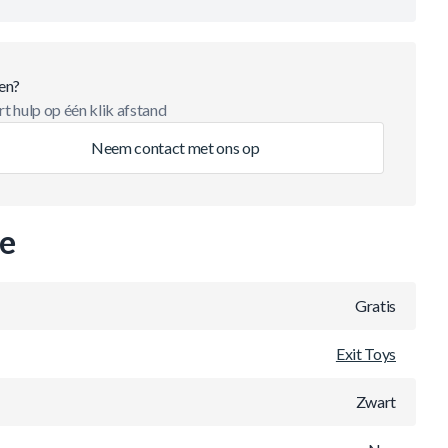
en?
t hulp op één klik afstand
Neem contact met ons op
ie
Gratis
Exit Toys
Zwart