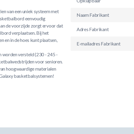
Opklapbaar
ien van een uniek systeem met
Naam Fabrikant
basketbalbord eenvoudig
an de voorzijde zorgt ervoor dat
Adres Fabrikant
lbord verplaatsen. Bij het
n en in de hoes kunt plaatsen,
E-mailadres Fabrikant
n worden versteld (230 - 245 -
ketbalwedstrijden voor senioren.
van hoogwaardige materialen
IT Galaxy basketbalsystemen!