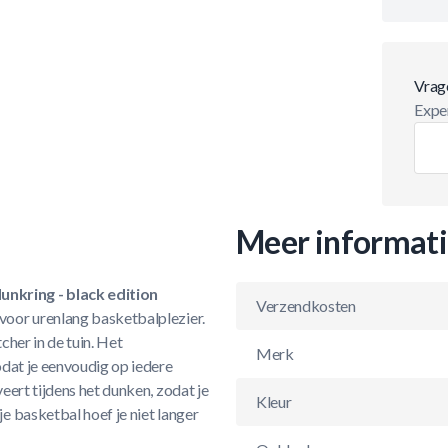
Vrag
Exper
Meer informat
nkring - black edition
Verzendkosten
voor urenlang basketbalplezier.
cher in de tuin. Het
Merk
odat je eenvoudig op iedere
eert tijdens het dunken, zodat je
Kleur
e basketbal hoef je niet langer