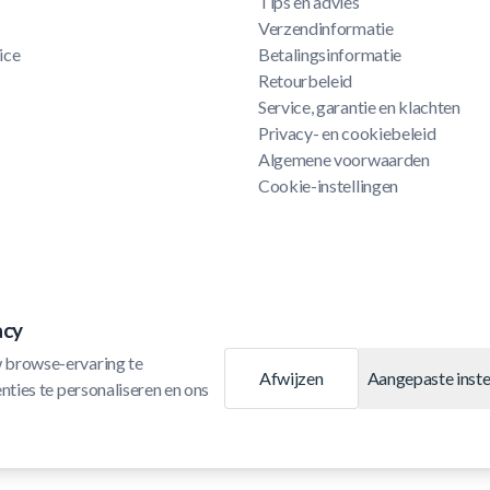
Tips en advies
Verzendinformatie
ice
Betalingsinformatie
Retourbeleid
Service, garantie en klachten
Privacy- en cookiebeleid
Algemene voorwaarden
Cookie-instellingen
acy
 browse-ervaring te 
Afwijzen
Aangepaste inste
ties te personaliseren en ons 