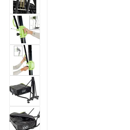
View larger image
View larger image
View larger image
View larger image