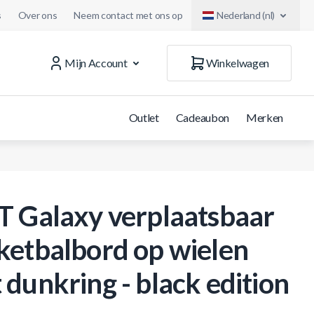
s
Over ons
Neem contact met ons op
Nederland (nl)
Mijn Account
Winkelwagen
Outlet
Cadeaubon
Merken
T Galaxy verplaatsbaar
ketbalbord op wielen
 dunkring - black edition