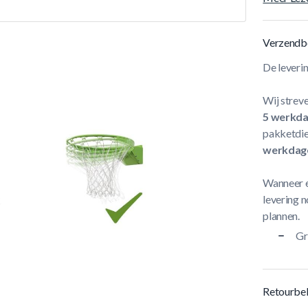
Verzendb
De leveri
Wij streve
5 werkd
pakketdie
werkdag
Wanneer e
levering n
plannen.
Gr
Retourbel