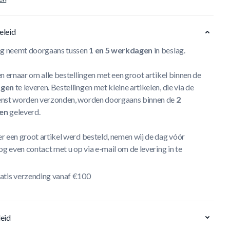
eleid
ng neemt doorgaans tussen
1 en 5 werkdagen
in beslag.
n ernaar om alle bestellingen met een groot artikel binnen de
agen
te leveren. Bestellingen met kleine artikelen, die via de
nst worden verzonden, worden doorgaans binnen de
2
en
geleverd.
r een groot artikel werd besteld, nemen wij de dag vóór
og even contact met u op via e-mail om de levering in te
atis verzending vanaf €100
eid