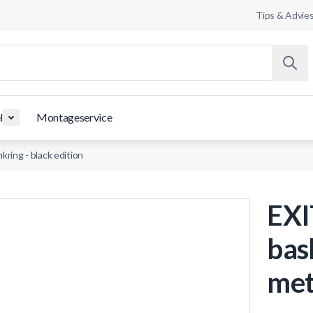
Tips & Advie
l
Montageservice
ring - black edition
EXI
bas
met