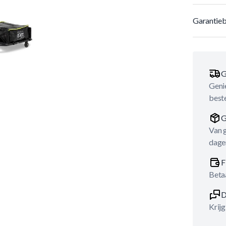
Garantieb
G
Genie
best
G
Van 
dage
F
Betaa
D
Krijg