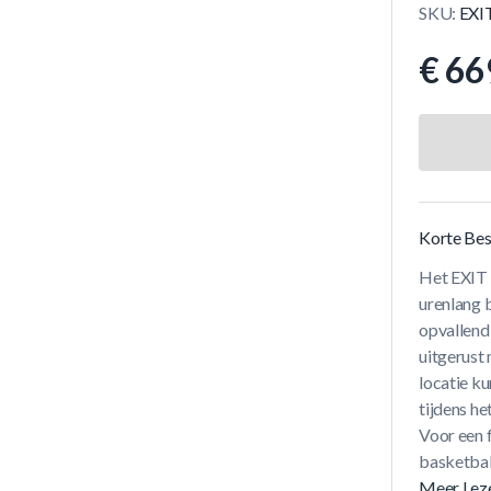
SKU:
EXIT
€ 66
Korte Bes
Het EXIT 
urenlang b
opvallend:
uitgerust 
locatie k
tijdens h
Voor een f
basketbal
Meer Lez