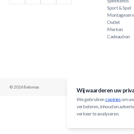
Speeltafels
Sport & Spel
Montageserv
Outlet
Merken
Cadeaubon
© 2026 Belomax
Wij waarderen uw priv
We gebruiken 
cookies
 om uw
verbeteren, inhoud en adverten
verkeer te analyseren.