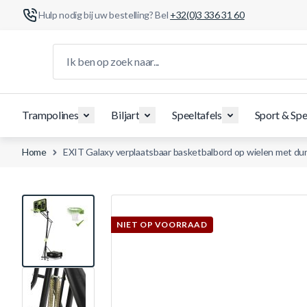
Hulp nodig bij uw bestelling? Bel
+32(0)3 336 31 60
Ga naar de inhoud
Ik ben op zoek naar...
Trampolines
Biljart
Speeltafels
Sport & Spe
Home
EXIT Galaxy verplaatsbaar basketbalbord op wielen met dunk
View larger image
NIET OP VOORRAAD
View larger image