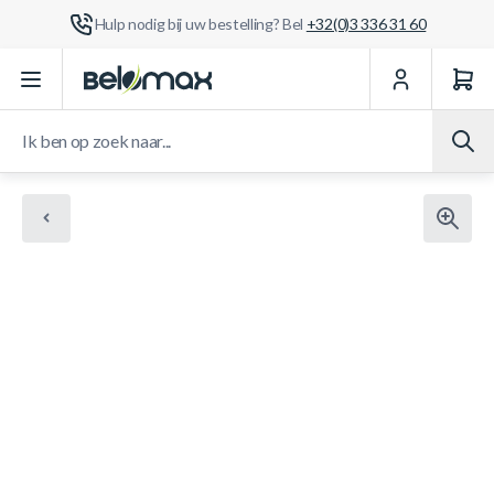
Hulp nodig bij uw bestelling? Bel
+32(0)3 336 31 60
Ga naar de inhoud
Ik ben op zoek naar...