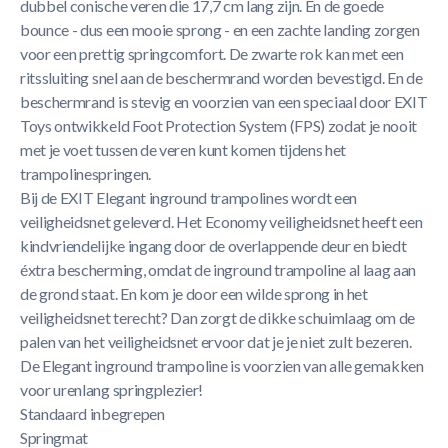
dubbel conische veren die 17,7 cm lang zijn. En de goede
bounce - dus een mooie sprong - en een zachte landing zorgen
voor een prettig springcomfort. De zwarte rok kan met een
ritssluiting snel aan de beschermrand worden bevestigd. En de
beschermrand is stevig en voorzien van een speciaal door EXIT
Toys ontwikkeld Foot Protection System (FPS) zodat je nooit
met je voet tussen de veren kunt komen tijdens het
trampolinespringen.
Bij de EXIT Elegant inground trampolines wordt een
veiligheidsnet geleverd. Het Economy veiligheidsnet heeft een
kindvriendelijke ingang door de overlappende deur en biedt
éxtra bescherming, omdat de inground trampoline al laag aan
de grond staat. En kom je door een wilde sprong in het
veiligheidsnet terecht? Dan zorgt de dikke schuimlaag om de
palen van het veiligheidsnet ervoor dat je je niet zult bezeren.
De Elegant inground trampoline is voorzien van alle gemakken
voor urenlang springplezier!
Standaard inbegrepen
Springmat