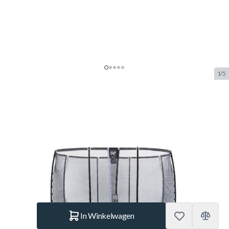
1/5
EXIT Elegant inground
trampoline 214x366cm met
Economy veiligheidsnet - zwart
SKU:
EXIT.09.30.72.00
Merk:
Exit Toys
€ 869.–
Op voorraad
Aantal
In Winkelwagen