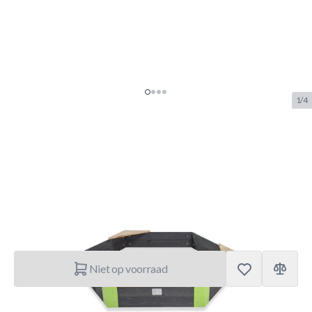
1/4
EXIT Aksent Houten Zandbak
Zeshoek 160x140cm
SKU:
EXIT.52.05.80.00
Merk:
Exit Toys
€ 109.–
Niet op voorraad