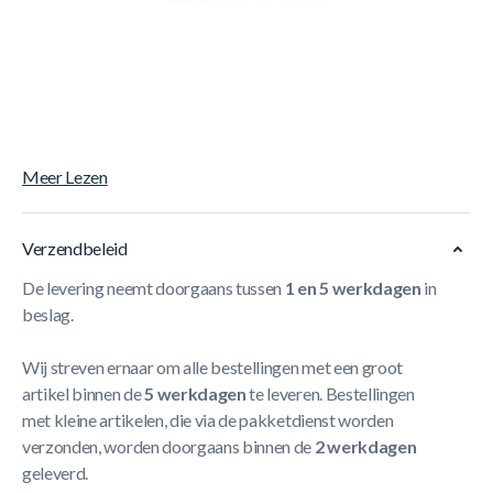
Korte Beschrijving
Stevige metalen hoeken
Met drie zitjes
Uniek en modern ontwerp
Duurzaam 100%FSC hout
Meer Lezen
Verzendbeleid
De levering neemt doorgaans tussen
1 en 5 werkdagen
in
beslag.
Wij streven ernaar om alle bestellingen met een groot
artikel binnen de
5 werkdagen
te leveren. Bestellingen
met kleine artikelen, die via de pakketdienst worden
verzonden, worden doorgaans binnen de
2 werkdagen
geleverd.