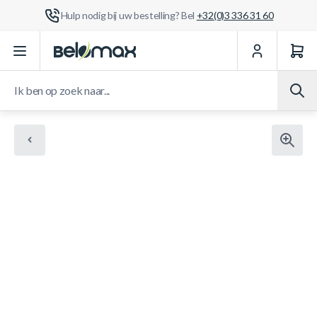
Hulp nodig bij uw bestelling? Bel
+32(0)3 336 31 60
Ga naar de inhoud
Ik ben op zoek naar...