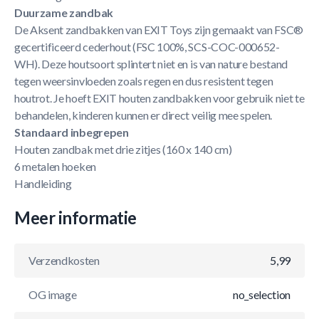
Duurzame zandbak
De Aksent zandbakken van EXIT Toys zijn gemaakt van FSC®
gecertificeerd cederhout (FSC 100%, SCS-COC-000652-
WH). Deze houtsoort splintert niet en is van nature bestand
tegen weersinvloeden zoals regen en dus resistent tegen
houtrot. Je hoeft EXIT houten zandbakken voor gebruik niet te
behandelen, kinderen kunnen er direct veilig mee spelen.
Standaard inbegrepen
Houten zandbak met drie zitjes (160 x 140 cm)
6 metalen hoeken
Handleiding
Meer informatie
Verzendkosten
5,99
OG image
no_selection