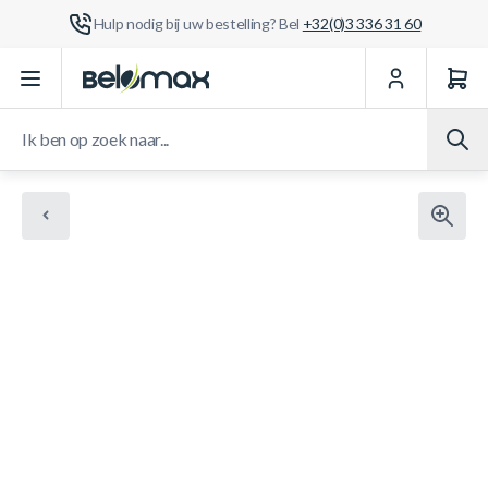
Hulp nodig bij uw bestelling? Bel
+32(0)3 336 31 60
Ga naar de inhoud
Ik ben op zoek naar...