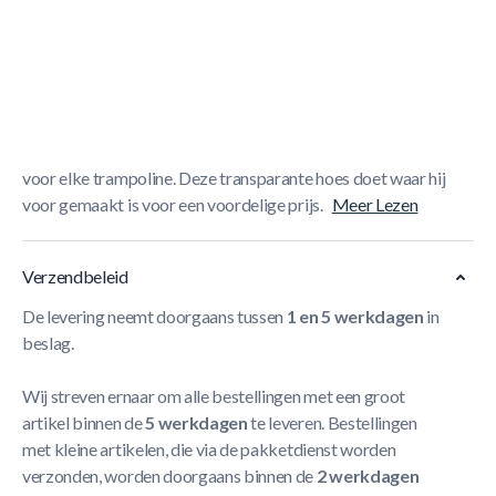
Korte Beschrijving
Nooit meer springen op een vieze springmat? Kies dan
voor deze afdekhoes die je trampoline beschermt tegen
vuil en weersinvloeden. Gaan belangrijke onderdelen als de
veren en je randkussen ook nog eens langer mee. Een must
voor elke trampoline. Deze transparante hoes doet waar hij
voor gemaakt is voor een voordelige prijs.
Meer Lezen
Verzendbeleid
De levering neemt doorgaans tussen
1 en 5 werkdagen
in
beslag.
Wij streven ernaar om alle bestellingen met een groot
artikel binnen de
5 werkdagen
te leveren. Bestellingen
met kleine artikelen, die via de pakketdienst worden
verzonden, worden doorgaans binnen de
2 werkdagen