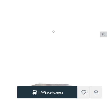
1/1
Etan trampoline hoes 397 x 255
cm transparant
SKU:
ETAN.EP1385WC.G
Merk:
Etan
€ 74,95
Op voorraad
Aantal
In Winkelwagen