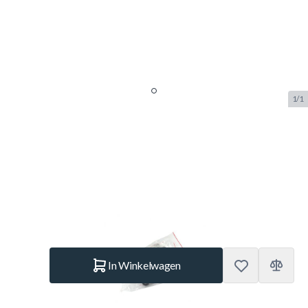
1/1
Ensemble de Sachet Accessoire
visserie 850 WOOD
SKU:
COR.2772
Merk:
Cornilleau
€ 59,95
Op voorraad
Aantal
In Winkelwagen