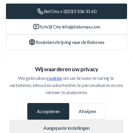
Bel Ons +32(0)3 336 31 60
Schrijf Ons
info@belomax.com
Routebeschrijving naar de Belomax
Categorieën
Wij waarderen uw privacy
We gebruiken 
cookies
 om uw browse-ervaring te 
Klantenservice
verbeteren, inhoud en advertenties te personaliseren en ons 
verkeer te analyseren.
© 2026 Belomax
Ontwikkeld door
Accepteren
Afwijzen
Aangepaste instellingen