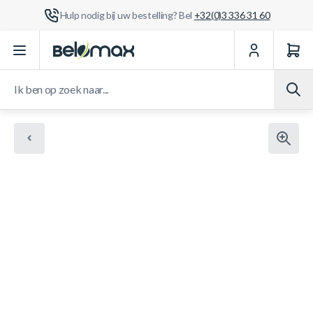
Hulp nodig bij uw bestelling? Bel
+32(0)3 336 31 60
Ga naar de inhoud
Ik ben op zoek naar...