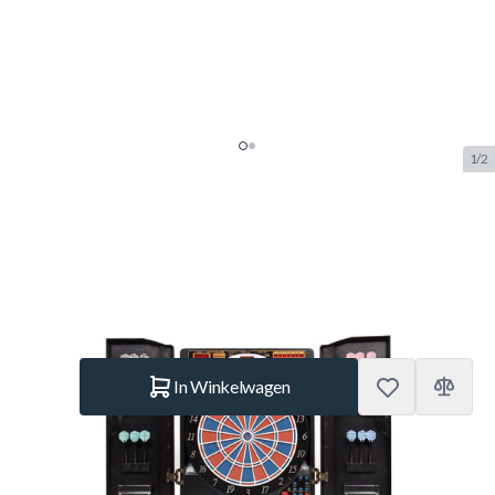
1/2
Dartbord Elektronisch Karella
SKU:
BUF.9009.107
Merk:
Karella
€ 189.–
Op voorraad
Aantal
In Winkelwagen
Korte Beschrijving