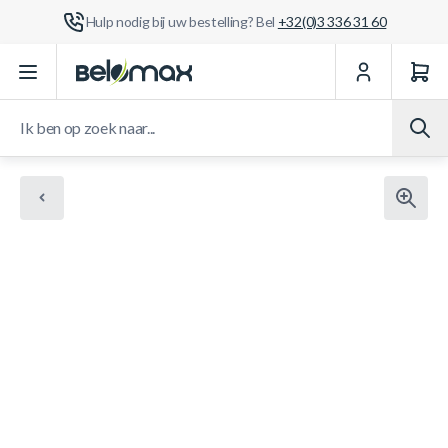
Hulp nodig bij uw bestelling? Bel
+32(0)3 336 31 60
Ga naar de inhoud
Ik ben op zoek naar...