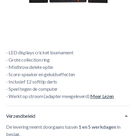
- Elektronisch dartbord softtip
- 2-hole distance
- 38 verschillende games
- Inclusief kabinet
- Geschikt tot 16 spelers
- LED scoreboards
- LED displays cricket tournament
- Grote collection ring
- Misthrow delete optie
- Score-speaker en geluidseffecten
- Inclusief 12 softtip darts
- Speel tegen de computer
- Werkt op stroom (adapter meegeleverd)
Meer Lezen
Verzendbeleid
De levering neemt doorgaans tussen
1 en 5 werkdagen
in
beslag.