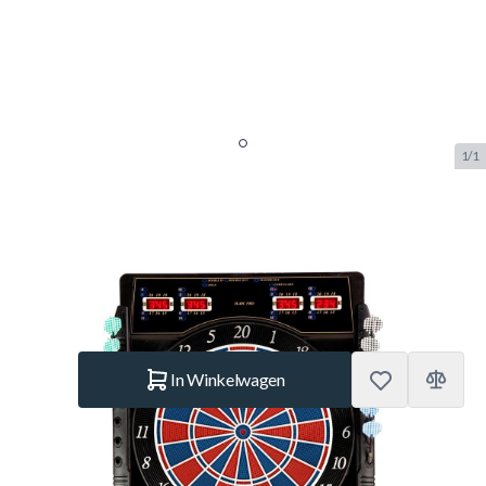
1/1
Dartbord Elektronisch Futura
SKU:
BUF.9009.105
Merk:
Karella
€ 139.–
Op voorraad
Aantal
In Winkelwagen
Korte Beschrijving