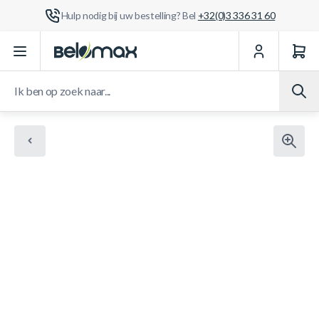
Hulp nodig bij uw bestelling? Bel
+32(0)3 336 31 60
Ga naar de inhoud
Ik ben op zoek naar...