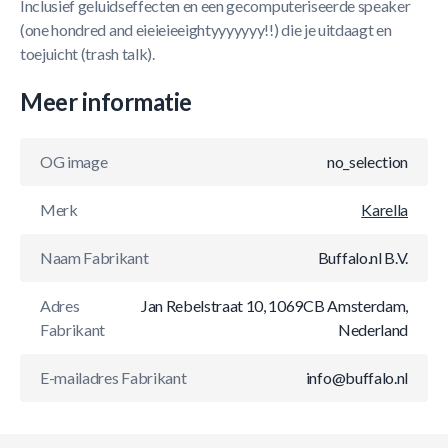
Inclusief geluidseffecten en een gecomputeriseerde speaker
(one hondred and eieieieeightyyyyyyy!!) die je uitdaagt en
toejuicht (trash talk).
Meer informatie
OG image
no_selection
Merk
Karella
Naam Fabrikant
Buffalo.nl B.V.
Adres
Jan Rebelstraat 10, 1069CB Amsterdam,
Fabrikant
Nederland
E-mailadres Fabrikant
info@buffalo.nl