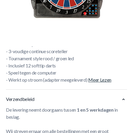
- Electronisch dartbord Softtip
- Zeer uitgebreide speelmogelijkheden
- 31 verschillende games
- 178 spelniveau's
- Geschikt tot 8 spelers
- Trash Talk speaker
- 3-voudige continue scoreteller
- Tournament style rood / groen led
- Inclusief 12 softtip darts
- Speel tegen de computer
- Werkt op stroom (adapter meegeleverd)
Meer Lezen
Verzendbeleid
De levering neemt doorgaans tussen
1 en 5 werkdagen
in
beslag.
Wij streven ernaar om alle bestellingen met een groot