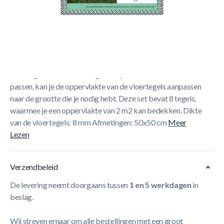
Korte Beschrijving
Didak Pool pool floor protector, grijs reliëf. Bescherm de
onderkant van je zwembad of spa met behulp van deze
vloertegels. Doordat de tegels als puzzelstukken in elkaar
passen, kan je de oppervlakte van de vloertegels aanpassen
naar de grootte die je nodig hebt. Deze set bevat 8 tegels,
waarmee je een oppervlakte van 2 m2 kan bedekken. Dikte
van de vloertegels: 8 mm Afmetingen: 50x50 cm
Meer
Lezen
Verzendbeleid
De levering neemt doorgaans tussen
1 en 5 werkdagen
in
beslag.
Wij streven ernaar om alle bestellingen met een groot