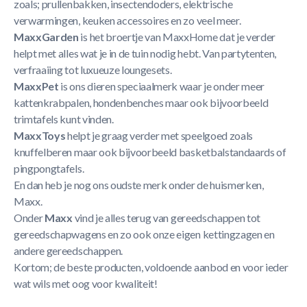
zoals; prullenbakken, insectendoders, elektrische
verwarmingen, keuken accessoires en zo veel meer.
MaxxGarden
is het broertje van MaxxHome dat je verder
helpt met alles wat je in de tuin nodig hebt. Van partytenten,
verfraaiing tot luxueuze loungesets.
MaxxPet
is ons dieren speciaalmerk waar je onder meer
kattenkrabpalen, hondenbenches maar ook bijvoorbeeld
trimtafels kunt vinden.
MaxxToys
helpt je graag verder met speelgoed zoals
knuffelberen maar ook bijvoorbeeld basketbalstandaards of
pingpongtafels.
En dan heb je nog ons oudste merk onder de huismerken,
Maxx.
Onder
Maxx
vind je alles terug van gereedschappen tot
gereedschapwagens en zo ook onze eigen kettingzagen en
andere gereedschappen.
Kortom; de beste producten, voldoende aanbod en voor ieder
wat wils met oog voor kwaliteit!