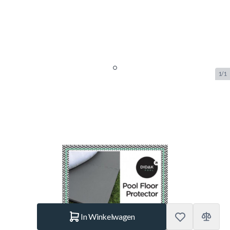
1/1
Didak Pool Vloertegels -
50x50x0,8 Cm - Donkergrijs - 8
Stuks
SKU:
KID.15999011
Merk:
Didak
€ 24,95
Op voorraad
Aantal
In Winkelwagen