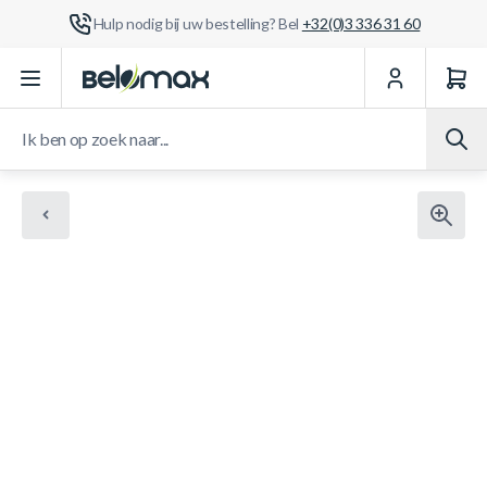
Hulp nodig bij uw bestelling? Bel
+32(0)3 336 31 60
Ga naar de inhoud
Ik ben op zoek naar...