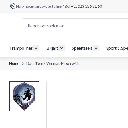
Hulp nodig bij uw bestelling? Bel
+32(0)3 336 31 60
Ga naar de inhoud
Ik ben op zoek naar...
Trampolines
Biljart
Speeltafels
Sport & Spe
Home
Dart flights Winmau Mega wich
View larger image