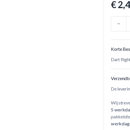
€ 2,
Aantal
Korte Bes
Dart fli
Verzendb
De leveri
Wij streve
5 werkd
pakketdie
werkdag