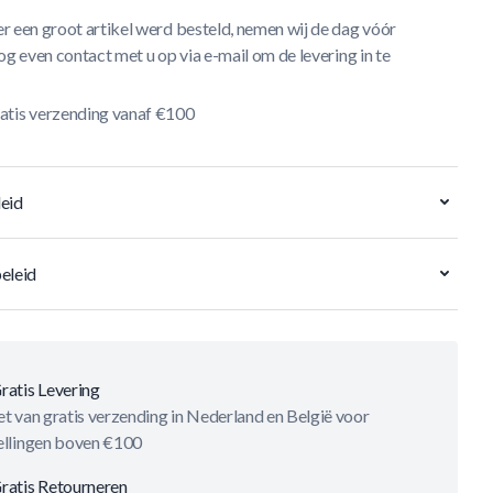
r een groot artikel werd besteld, nemen wij de dag vóór
og even contact met u op via e-mail om de levering in te
atis verzending vanaf €100
eid
eleid
ratis Levering
t van gratis verzending in Nederland en België voor
ellingen boven €100
ratis Retourneren