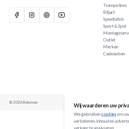
Trampolines
Biljart
Speeltafels
Sport & Spel
Montageserv
Outlet
Merken
Cadeaubon
© 2026 Belomax
Wij waarderen uw priv
We gebruiken 
cookies
 om uw
verbeteren, inhoud en adverten
verkeer te analyseren.