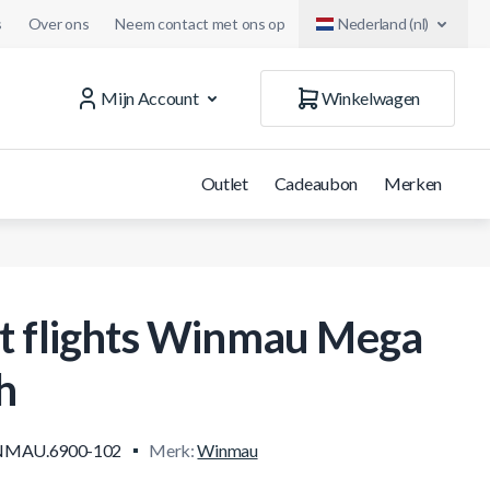
s
Over ons
Neem contact met ons op
Nederland (nl)
Mijn Account
Winkelwagen
Outlet
Cadeaubon
Merken
t flights Winmau Mega
h
MAU.6900-102
Merk:
Winmau