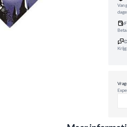
Van 
dage
F
Betaa
D
Krijg
Vrag
Exper