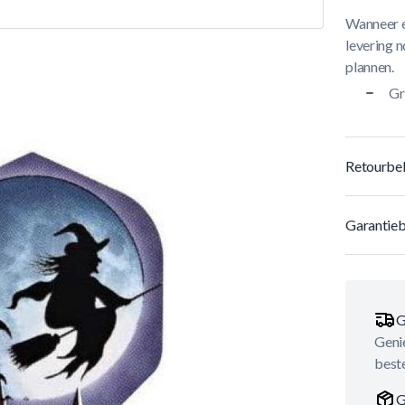
Wanneer e
levering n
plannen.
Gr
Retourbel
Garantieb
G
Genie
best
G