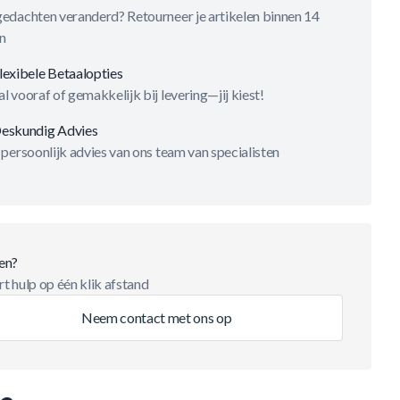
gedachten veranderd? Retourneer je artikelen binnen 14
n
lexibele Betaalopties
l vooraf of gemakkelijk bij levering—jij kiest!
eskundig Advies
 persoonlijk advies van ons team van specialisten
en?
t hulp op één klik afstand
Neem contact met ons op