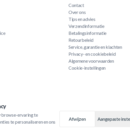
Contact
Over ons
Tips en advies
Verzendinformatie
ice
Betalingsinformatie
Retourbeleid
Service, garantie en klachten
Privacy- en cookiebeleid
Algemene voorwaarden
Cookie-instellingen
acy
 browse-ervaring te 
Afwijzen
Aangepaste inste
ties te personaliseren en ons 