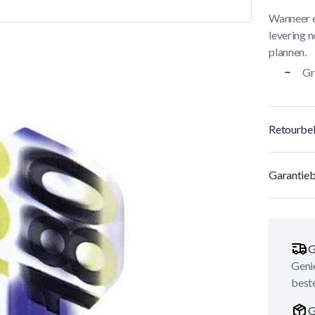
Wanneer e
levering n
plannen.
Gr
Retourbel
Garantieb
G
Genie
best
G