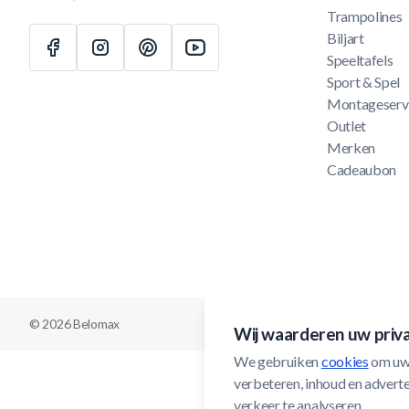
Trampolines
Biljart
Speeltafels
Sport & Spel
Montageserv
Outlet
Merken
Cadeaubon
© 2026 Belomax
Wij waarderen uw priv
We gebruiken 
cookies
 om uw
verbeteren, inhoud en adverten
verkeer te analyseren.