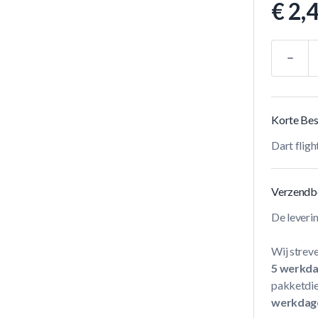
€ 2,
Aantal
Korte Bes
Dart fli
Verzendb
De leveri
Wij streve
5 werkd
pakketdie
werkdag