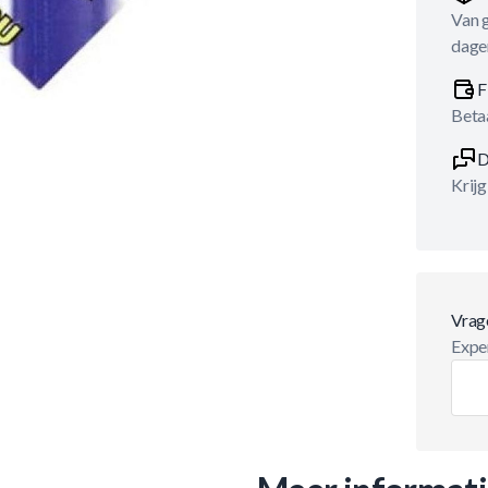
Van 
dage
F
Betaa
D
Krijg
Vrag
Exper