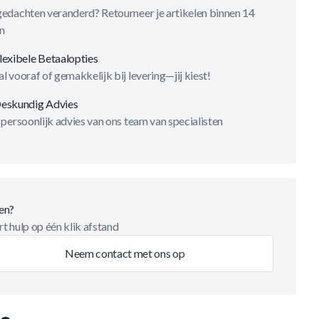
gedachten veranderd? Retourneer je artikelen binnen 14
n
lexibele Betaalopties
l vooraf of gemakkelijk bij levering—jij kiest!
eskundig Advies
 persoonlijk advies van ons team van specialisten
en?
t hulp op één klik afstand
Neem contact met ons op