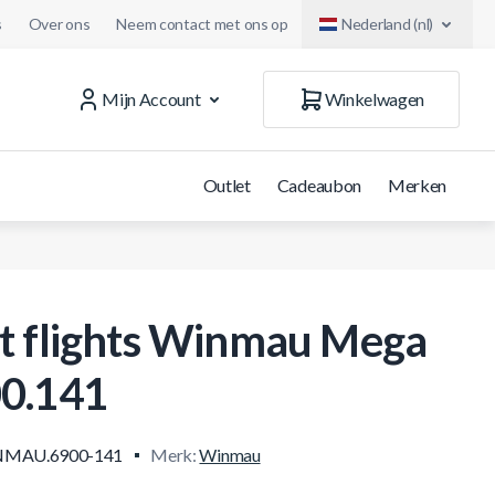
s
Over ons
Neem contact met ons op
Nederland (nl)
Mijn Account
Winkelwagen
Outlet
Cadeaubon
Merken
t flights Winmau Mega
0.141
MAU.6900-141
Merk:
Winmau