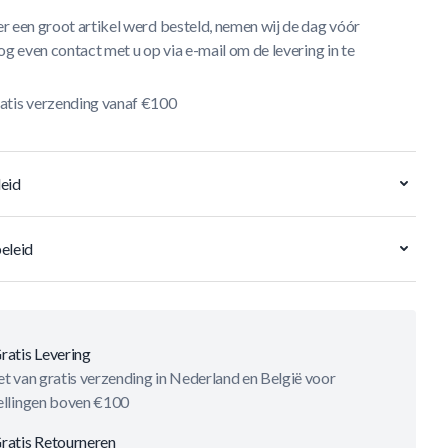
r een groot artikel werd besteld, nemen wij de dag vóór
og even contact met u op via e-mail om de levering in te
atis verzending vanaf €100
eid
eleid
ratis Levering
t van gratis verzending in Nederland en België voor
ellingen boven €100
ratis Retourneren