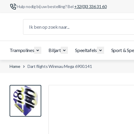
Hulp nodig bij uw bestelling? Bel
+32(0)3 336 31 60
Ga naar de inhoud
Ik ben op zoek naar...
Trampolines
Biljart
Speeltafels
Sport & Spe
Home
Dart flights Winmau Mega 6900.141
View larger image