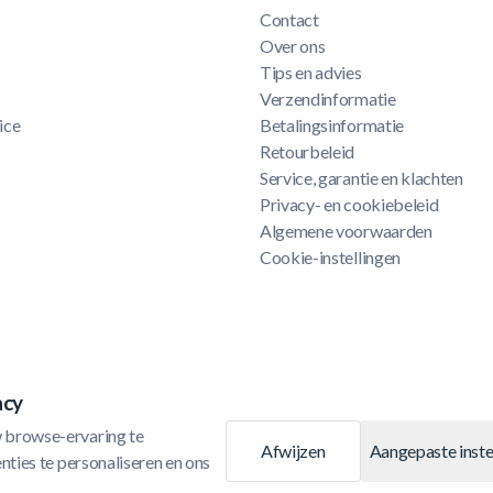
Contact
Over ons
Tips en advies
Verzendinformatie
ice
Betalingsinformatie
Retourbeleid
Service, garantie en klachten
Privacy- en cookiebeleid
Algemene voorwaarden
Cookie-instellingen
acy
 browse-ervaring te 
Afwijzen
Aangepaste inste
ties te personaliseren en ons 