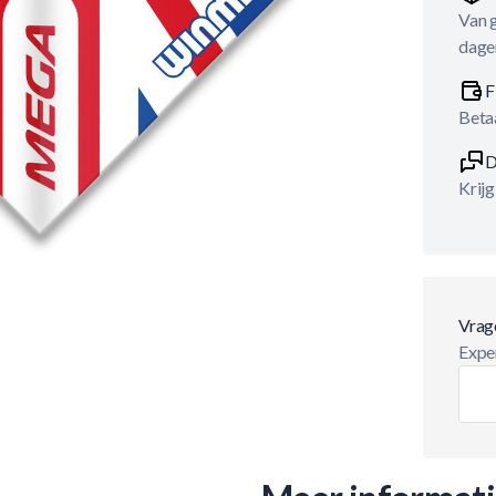
Van 
dage
F
Betaa
D
Krijg
Vrag
Exper