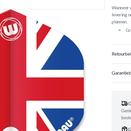
Wanneer e
levering n
plannen.
Gr
Retourbel
Garantieb
G
Genie
best
G