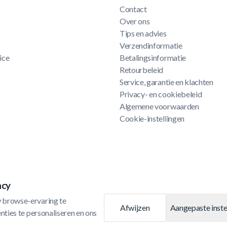
Contact
Over ons
Tips en advies
Verzendinformatie
ice
Betalingsinformatie
Retourbeleid
Service, garantie en klachten
Privacy- en cookiebeleid
Algemene voorwaarden
Cookie-instellingen
acy
 browse-ervaring te 
Afwijzen
Aangepaste inste
ties te personaliseren en ons 