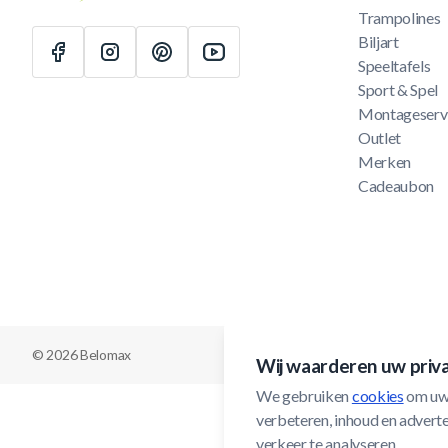
Trampolines
Biljart
Speeltafels
Sport & Spel
Montageserv
Outlet
Merken
Cadeaubon
© 2026 Belomax
Wij waarderen uw priv
We gebruiken 
cookies
 om uw
verbeteren, inhoud en adverten
verkeer te analyseren.