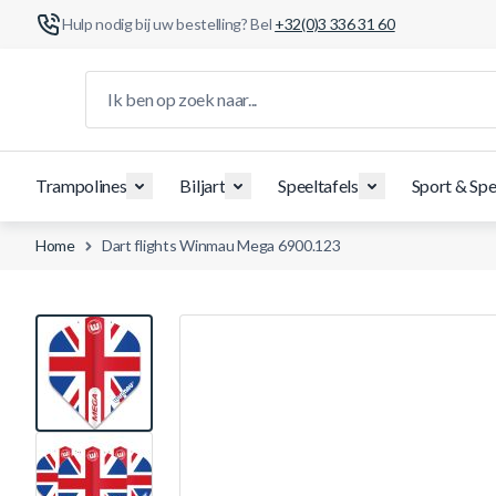
Hulp nodig bij uw bestelling? Bel
+32(0)3 336 31 60
Ga naar de inhoud
Ik ben op zoek naar...
Trampolines
Biljart
Speeltafels
Sport & Spe
Home
Dart flights Winmau Mega 6900.123
View larger image
View larger image