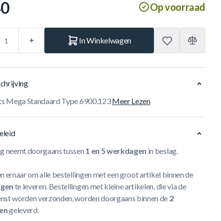
40
Op voorraad
In Winkelwagen
chrijving
hts Mega Standaard Type 6900.123
Meer Lezen
eleid
ng neemt doorgaans tussen
1 en 5 werkdagen
in beslag.
n ernaar om alle bestellingen met een groot artikel binnen de
agen
te leveren. Bestellingen met kleine artikelen, die via de
nst worden verzonden, worden doorgaans binnen de
2
en
geleverd.