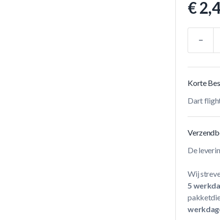
€ 2,
Aantal
Korte Bes
Dart flig
Verzendb
De leveri
Wij streve
5 werkd
pakketdie
werkdag