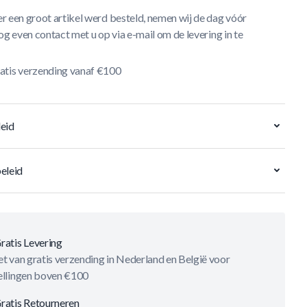
r een groot artikel werd besteld, nemen wij de dag vóór
og even contact met u op via e-mail om de levering in te
atis verzending vanaf €100
eid
eleid
ratis Levering
t van gratis verzending in Nederland en België voor
ellingen boven €100
ratis Retourneren