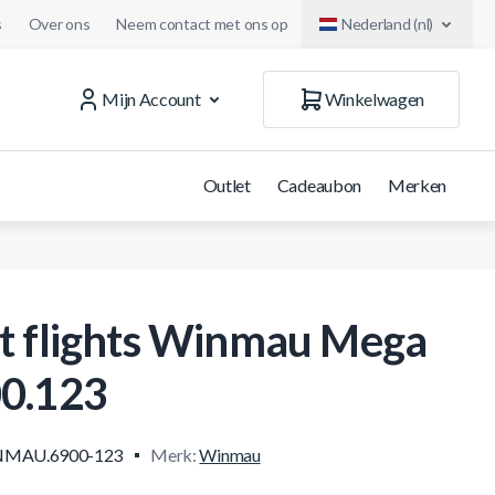
s
Over ons
Neem contact met ons op
Nederland (nl)
Mijn Account
Winkelwagen
Outlet
Cadeaubon
Merken
t flights Winmau Mega
0.123
MAU.6900-123
Merk:
Winmau