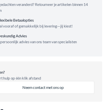
gedachten veranderd? Retourneer je artikelen binnen 14
n
lexibele Betaalopties
l vooraf of gemakkelijk bij levering—jij kiest!
eskundig Advies
 persoonlijk advies van ons team van specialisten
en?
t hulp op één klik afstand
Neem contact met ons op