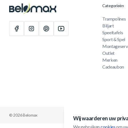
Categorieën
Trampolines
Biljart
Speeltafels
Sport & Spel
Montageserv
Outlet
Merken
Cadeaubon
© 2026 Belomax
Wij waarderen uw priv
We gebruiken 
cookies
 om uw