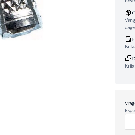
best
G
Van 
dage
F
Betaa
D
Krijg
Vrag
Exper