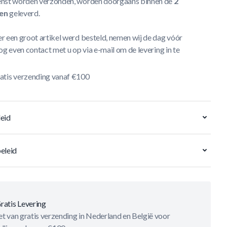
nst worden verzonden, worden doorgaans binnen de
2
en
geleverd.
r een groot artikel werd besteld, nemen wij de dag vóór
og even contact met u op via e-mail om de levering in te
atis verzending vanaf €100
eid
eleid
ratis Levering
t van gratis verzending in Nederland en België voor