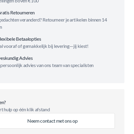
ellingen boven €100
ratis Retourneren
gedachten veranderd? Retourneer je artikelen binnen 14
n
lexibele Betaalopties
l vooraf of gemakkelijk bij levering—jij kiest!
eskundig Advies
 persoonlijk advies van ons team van specialisten
en?
t hulp op één klik afstand
Neem contact met ons op