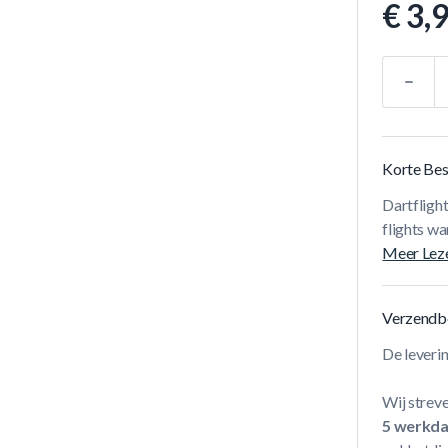
€ 3,
Aantal
Korte Bes
Dartfligh
flights wa
Meer Lez
Verzendb
De leveri
Wij streve
5 werkd