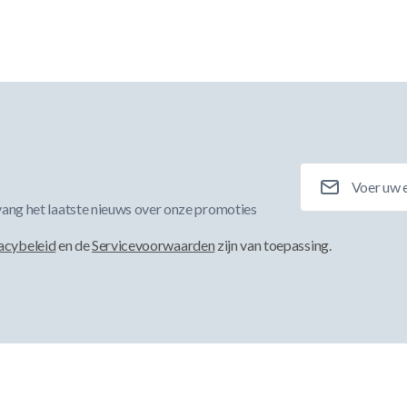
E-mailadres
ang het laatste nieuws over onze promoties
acybeleid
en de
Servicevoorwaarden
zijn van toepassing.