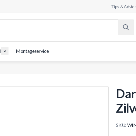
Tips & Advie
l
Montageservice
Dar
Zil
SKU:
WI