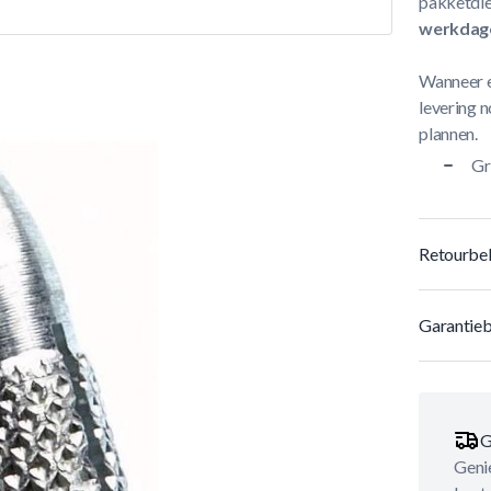
pakketdie
werkdag
Wanneer e
levering n
plannen.
Gr
Retourbel
Garantieb
G
Genie