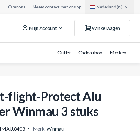
s
Over ons
Neem contact met ons op
Nederland (nl)
Mijn Account
Winkelwagen
Outlet
Cadeaubon
Merken
t-flight-Protect Alu
ver Winmau 3 stuks
NMAU.8403
Merk:
Winmau