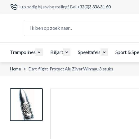
Hulp nodig bij uw bestelling? Bel
+32(0)3 336 31 60
Ga naar de inhoud
Ik ben op zoek naar...
Trampolines
Biljart
Speeltafels
Sport & Spe
Home
Dart-flight-Protect Alu Zilver Winmau 3 stuks
View larger image