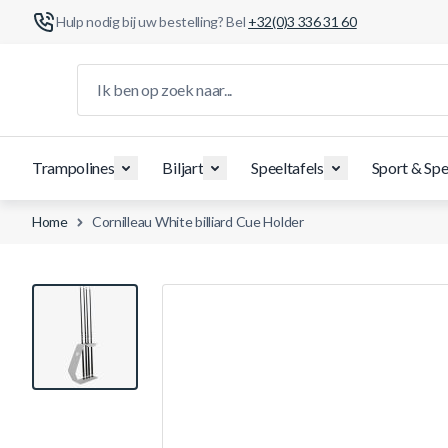
Hulp nodig bij uw bestelling? Bel
+32(0)3 336 31 60
Ga naar de inhoud
Ik ben op zoek naar...
Trampolines
Biljart
Speeltafels
Sport & Spe
Home
Cornilleau White billiard Cue Holder
View larger image