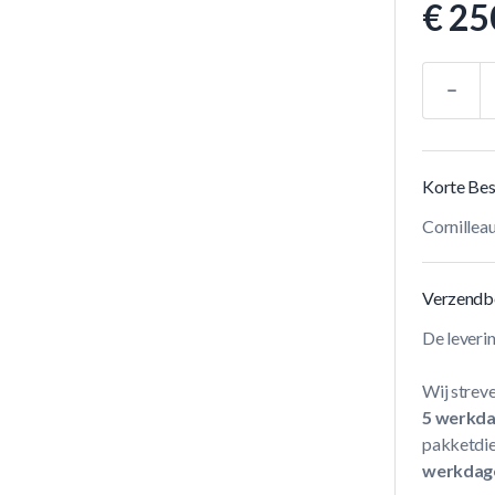
€ 25
Aantal
Korte Bes
Cornillea
Verzendb
De leveri
Wij streve
5 werkd
pakketdie
werkdag