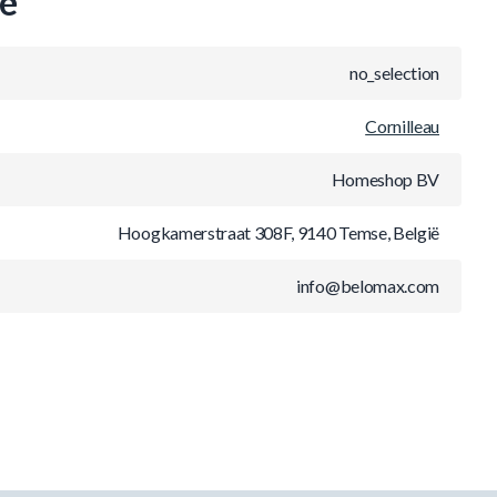
ie
no_selection
Cornilleau
Homeshop BV
Hoogkamerstraat 308F, 9140 Temse, België
info@belomax.com