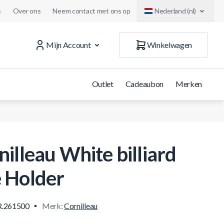
s
Over ons
Neem contact met ons op
Nederland (nl)
Mijn Account
Winkelwagen
Outlet
Cadeaubon
Merken
nilleau White billiard
 Holder
.261500
Merk:
Cornilleau