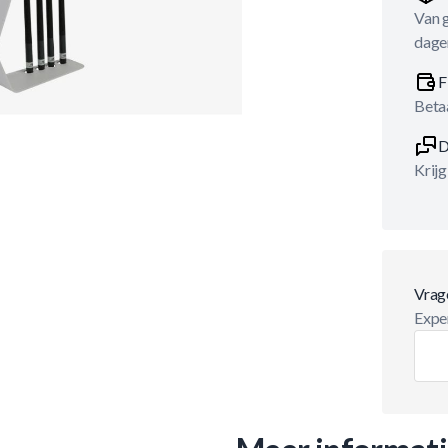
Van 
dage
F
Betaa
D
Krijg
Vrag
Exper