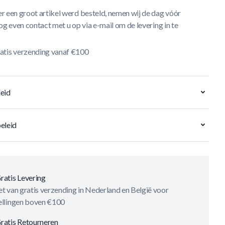
r een groot artikel werd besteld, nemen wij de dag vóór
og even contact met u op via e-mail om de levering in te
atis verzending vanaf €100
eid
eleid
ratis Levering
t van gratis verzending in Nederland en België voor
ellingen boven €100
ratis Retourneren