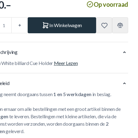
0.–
Op voorraad
In Winkelwagen
chrijving
u White billiard Cue Holder
Meer Lezen
eleid
ng neemt doorgaans tussen
1 en 5 werkdagen
in beslag.
n ernaar om alle bestellingen met een groot artikel binnen de
agen
te leveren. Bestellingen met kleine artikelen, die via de
nst worden verzonden, worden doorgaans binnen de
2
en
geleverd.