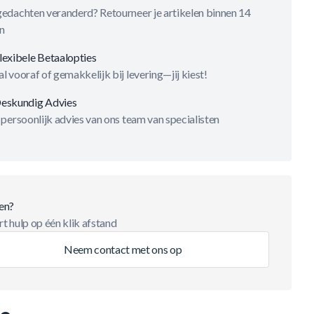
gedachten veranderd? Retourneer je artikelen binnen 14
n
lexibele Betaalopties
l vooraf of gemakkelijk bij levering—jij kiest!
eskundig Advies
 persoonlijk advies van ons team van specialisten
en?
t hulp op één klik afstand
Neem contact met ons op