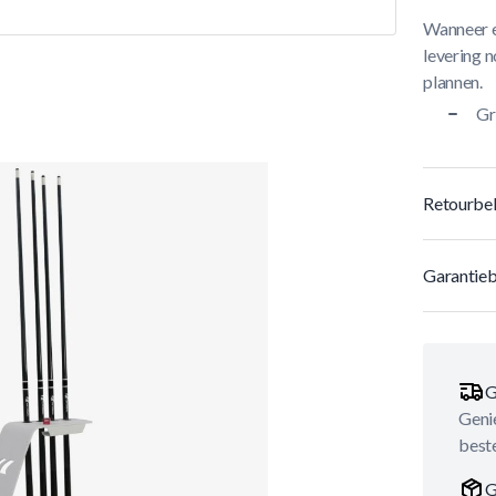
Wanneer e
levering n
plannen.
Gr
Retourbel
Garantieb
G
Genie
best
G