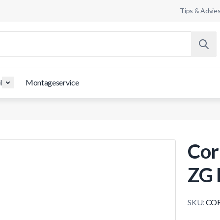
Tips & Advie
l
Montageservice
Cor
ZG 
SKU:
COR