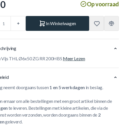
50
Op voorraad
In Winkelwagen
chrijving
au Vijs THL Ø6x50 ZG RR 200HBS
Meer Lezen
eleid
ng neemt doorgaans tussen
1 en 5 werkdagen
in beslag.
n ernaar om alle bestellingen met een groot artikel binnen de
agen
te leveren. Bestellingen met kleine artikelen, die via de
nst worden verzonden, worden doorgaans binnen de
2
en
geleverd.