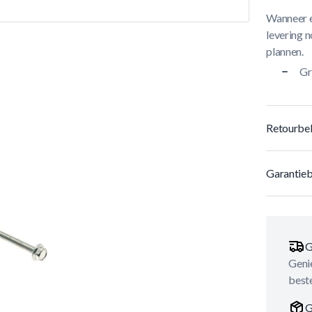
Wanneer e
levering n
plannen.
Gr
Retourbel
Garantieb
G
Genie
best
G