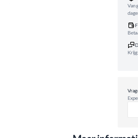
Van 
dage
F
Betaa
D
Krijg
Vrag
Exper