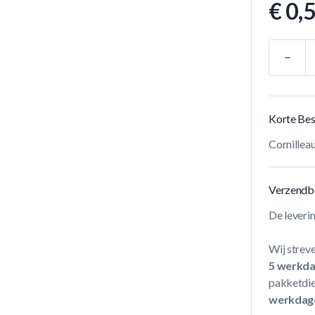
€ 0,
Aantal
Korte Bes
Cornille
Verzendb
De leveri
Wij streve
5 werkd
pakketdie
werkdag