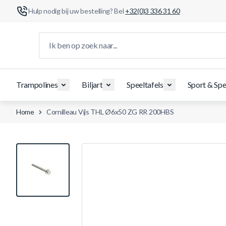
Hulp nodig bij uw bestelling? Bel
+32(0)3 336 31 60
Ga naar de inhoud
Ik ben op zoek naar...
Trampolines
Biljart
Speeltafels
Sport & Spe
Home
Cornilleau Vijs THL Ø6x50 ZG RR 200HBS
View larger image