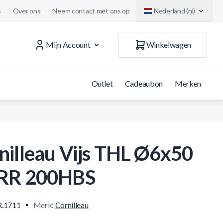
s
Over ons
Neem contact met ons op
Nederland (nl)
Mijn Account
Winkelwagen
Outlet
Cadeaubon
Merken
nilleau Vijs THL Ø6x50
RR 200HBS
.1711
Merk:
Cornilleau