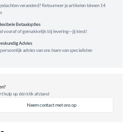
gedachten veranderd? Retourneer je artikelen binnen 14
n
lexibele Betaalopties
l vooraf of gemakkelijk bij levering—jij kiest!
eskundig Advies
 persoonlijk advies van ons team van specialisten
en?
t hulp op één klik afstand
Neem contact met ons op