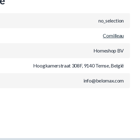
ie
no_selection
Cornilleau
Homeshop BV
Hoogkamerstraat 308F, 9140 Temse, België
info@belomax.com