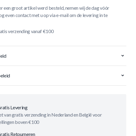
r een groot artikel werd besteld, nemen wij de dag vóór
og even contact met u op via e-mail om de levering in te
atis verzending vanaf €100
eid
eleid
ratis Levering
t van gratis verzending in Nederland en België voor
ellingen boven €100
ratis Retourneren