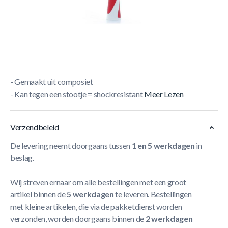
Korte Beschrijving
- Bats voor
buitengebruik
! Waterdichte tafeltennis bat
- Perfect voor kinderen
- Verkijgbaar in meerdere kleuren
- Beschadigen de tafel niet als je ertegenaan speelt
- Gemaakt uit composiet
- Kan tegen een stootje = shockresistant
Meer Lezen
Verzendbeleid
De levering neemt doorgaans tussen
1 en 5 werkdagen
in
beslag.
Wij streven ernaar om alle bestellingen met een groot
artikel binnen de
5 werkdagen
te leveren. Bestellingen
met kleine artikelen, die via de pakketdienst worden
verzonden, worden doorgaans binnen de
2 werkdagen