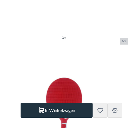
1/2
Cornilleau Tacteo 50 Rood
Outdoor Tafeltennisbat
SKU:
COR.455707
Merk:
Cornilleau
€ 19,90
Op voorraad
Aantal
In Winkelwagen