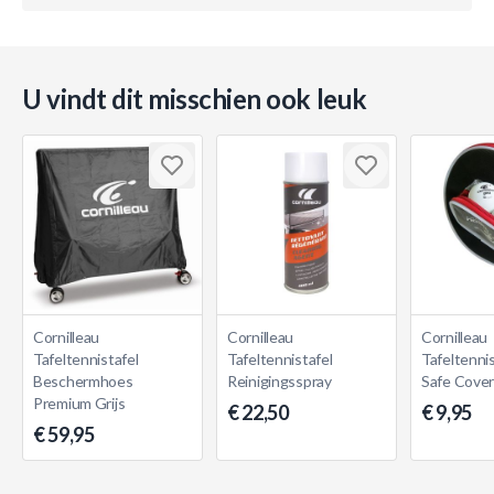
U vindt dit misschien ook leuk
Cornilleau
Cornilleau
Cornilleau
Tafeltennistafel
Tafeltennistafel
Tafeltenni
Beschermhoes
Reinigingsspray
Safe Cove
Premium Grijs
€ 22,50
€ 9,95
€ 59,95