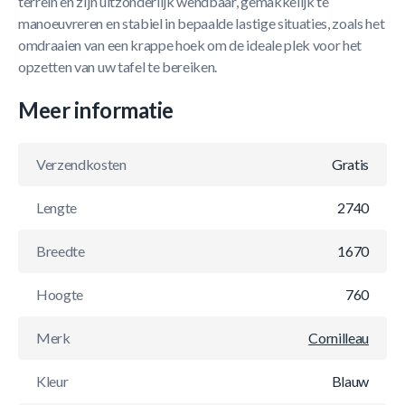
terrein en zijn uitzonderlijk wendbaar, gemakkelijk te
manoeuvreren en stabiel in bepaalde lastige situaties, zoals het
omdraaien van een krappe hoek om de ideale plek voor het
opzetten van uw tafel te bereiken.
Meer informatie
Verzendkosten
Gratis
Lengte
2740
Breedte
1670
Hoogte
760
Merk
Cornilleau
Kleur
Blauw