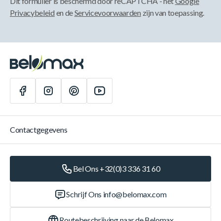
Dit formulier is beschermd door reCAPTCHA - het
Google
Privacybeleid
en de
Servicevoorwaarden
zijn van toepassing.
Contactgegevens
Bel Ons +32(0)3 336 31 60
Schrijf Ons
info@belomax.com
Routebeschrijving naar de Belomax