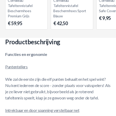
Cornilleau
Cornilleau
Cornilleau
Tafeltennistafel
Tafeltennistafel
Tafeltenni
Beschermhoes
Beschermhoes Sport
Safe Cove
Premium Grijs
Blauw
€ 9,95
€ 59,95
€ 42,50
Productbeschrijving
Functies en ergonomie
Puntentellers
Wie zal de eerste zijn die elf punten behaalt en het spel wint?
Nu kent iedereen de score - zonder plaats voor valsspelers! Als
je ze liever niet gebruikt, bijvoorbeeld als je roterend
tafeltennis speelt, klap je ze gewoon weg onder de tafel.
Intrekbaar en door spanning verstelbaar net