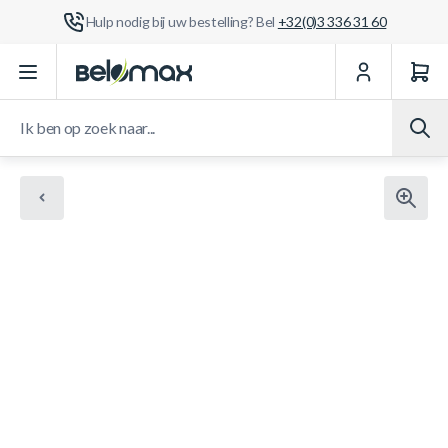
Hulp nodig bij uw bestelling? Bel
+32(0)3 336 31 60
Ga naar de inhoud
Ik ben op zoek naar...