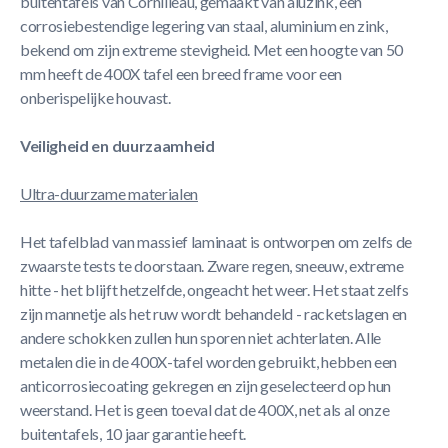
buitentafels van Cornilleau, gemaakt van aluzink, een
corrosiebestendige legering van staal, aluminium en zink,
bekend om zijn extreme stevigheid. Met een hoogte van 50
mm heeft de 400X tafel een breed frame voor een
onberispelijke houvast.
Veiligheid en duurzaamheid
Ultra-duurzame materialen
Het tafelblad van massief laminaat is ontworpen om zelfs de
zwaarste tests te doorstaan. Zware regen, sneeuw, extreme
hitte - het blijft hetzelfde, ongeacht het weer. Het staat zelfs
zijn mannetje als het ruw wordt behandeld - racketslagen en
andere schokken zullen hun sporen niet achterlaten. Alle
metalen die in de 400X-tafel worden gebruikt, hebben een
anticorrosiecoating gekregen en zijn geselecteerd op hun
weerstand. Het is geen toeval dat de 400X, net als al onze
buitentafels, 10 jaar garantie heeft.