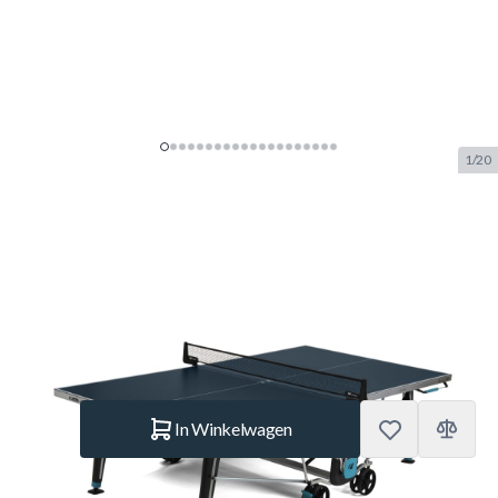
1/20
Cornilleau Sport 400X
Tafeltennistafel Blauw
SKU:
COR.115103
Merk:
Cornilleau
€ 759.–
Op voorraad
Aantal
In Winkelwagen