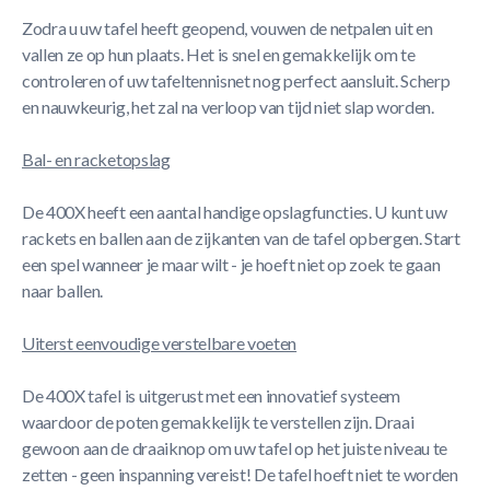
Zodra u uw tafel heeft geopend, vouwen de netpalen uit en
vallen ze op hun plaats. Het is snel en gemakkelijk om te
controleren of uw tafeltennisnet nog perfect aansluit. Scherp
en nauwkeurig, het zal na verloop van tijd niet slap worden.
Bal- en racketopslag
De 400X heeft een aantal handige opslagfuncties. U kunt uw
rackets en ballen aan de zijkanten van de tafel opbergen. Start
een spel wanneer je maar wilt - je hoeft niet op zoek te gaan
naar ballen.
Uiterst eenvoudige verstelbare voeten
De 400X tafel is uitgerust met een innovatief systeem
waardoor de poten gemakkelijk te verstellen zijn. Draai
gewoon aan de draaiknop om uw tafel op het juiste niveau te
zetten - geen inspanning vereist! De tafel hoeft niet te worden