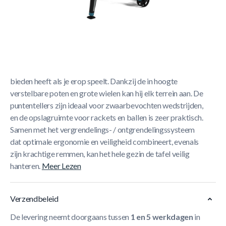
Korte Beschrijving
KRACHTIG MAAR WENDBAAR
Het is het uiterlijk van de 400X-tafel die hem op het eerste
gezicht doet opvallen, maar hij onthult echt wat hij te
bieden heeft als je erop speelt. Dankzij de in hoogte
verstelbare poten en grote wielen kan hij elk terrein aan. De
puntentellers zijn ideaal voor zwaarbevochten wedstrijden,
en de opslagruimte voor rackets en ballen is zeer praktisch.
Samen met het vergrendelings- / ontgrendelingssysteem
dat optimale ergonomie en veiligheid combineert, evenals
zijn krachtige remmen, kan het hele gezin de tafel veilig
hanteren.
Meer Lezen
Verzendbeleid
De levering neemt doorgaans tussen
1 en 5 werkdagen
in