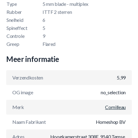
Type
5 mm blade - multiplex
Rubber
ITTF 2 sterren
Snelheid
6
Spineffect
5
Controle
9
Greep
Flared
Meer informatie
Verzendkosten
5,99
OG image
no_selection
Merk
Cornilleau
Naam Fabrikant
Homeshop BV
Adres
Hoogkamerstraat 308F, 9140 Temse,