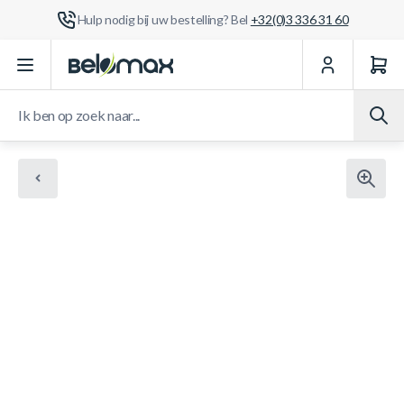
Hulp nodig bij uw bestelling? Bel
+32(0)3 336 31 60
Ga naar de inhoud
Ik ben op zoek naar...