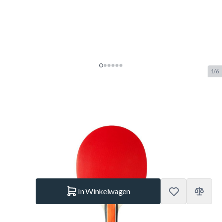
1/6
Cornilleau Sport 300
Tafeltennisbat
SKU:
COR.433000
Merk:
Cornilleau
€ 15,95
Op voorraad
Aantal
In Winkelwagen