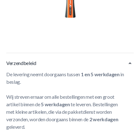
Korte Beschrijving
Slaagt de passie toe: stijgt de tijd dat je tafeltennis speelt?
Met zijn tweesterren afwerking met betere beplakking,
zorgt de cornilleau sport 300 tafeltennisbat ervoor dat je
iedereen kan imponeren met je volleys.
Meer Lezen
Verzendbeleid
De levering neemt doorgaans tussen
1 en 5 werkdagen
in
beslag.
Wij streven ernaar om alle bestellingen met een groot
artikel binnen de
5 werkdagen
te leveren. Bestellingen
met kleine artikelen, die via de pakketdienst worden
verzonden, worden doorgaans binnen de
2 werkdagen
geleverd.