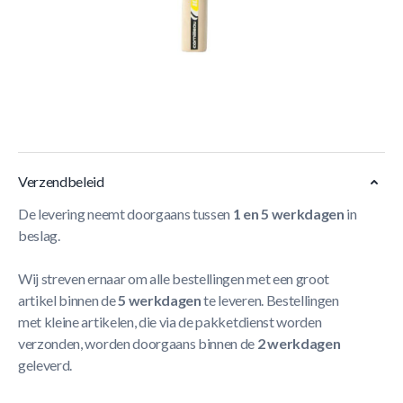
Korte Beschrijving
De Cornilleau Sport 100 tafeltennis bat is een ideaal batje
om te gebruiken als beginner . Speel je eerste matchen met
familie en vrienden. Een gezellige namiddag tafeltennis
verzekerd met heel de familie.
Meer Lezen
Verzendbeleid
De levering neemt doorgaans tussen
1 en 5 werkdagen
in
beslag.
Wij streven ernaar om alle bestellingen met een groot
artikel binnen de
5 werkdagen
te leveren. Bestellingen
met kleine artikelen, die via de pakketdienst worden
verzonden, worden doorgaans binnen de
2 werkdagen
geleverd.