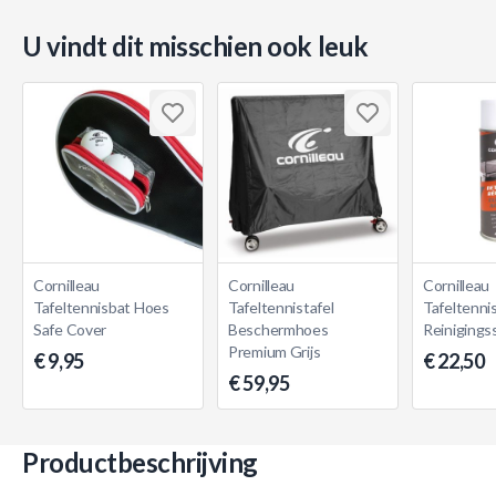
U vindt dit misschien ook leuk
Cornilleau
Cornilleau
Cornilleau
Tafeltennisbat Hoes
Tafeltennistafel
Tafeltennis
Safe Cover
Beschermhoes
Reinigings
Premium Grijs
€ 9,95
€ 22,50
€ 59,95
Productbeschrijving