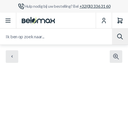
Hulp nodig bij uw bestelling? Bel
+32(0)3 336 31 60
Ga naar de inhoud
Ik ben op zoek naar...