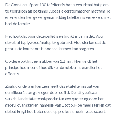
De Cornilleau Sport 100 tafeltennis bat is een ideaal batje om
te gebruiken als beginner . Speel je eerste matchen met familie
en vrienden. Een gezellige namiddag tafeltennis verzekerd met
heel de familie.
Het hout dat voor deze pallet is gebruikt is 5 mm dik. Voor
deze bat is plywood/multiplex gebruikt. Hoe sterker dat de
gebruikte houtsoort is, hoe sneller men kan reageren.
Op deze bat ligt een rubber van 1,2 mm. Hier geldt het
principe hoe meer of hoe dikker de rubber hoe sneller het
effect is.
Zoals u onderaan kan zien heeft deze tafeltennisbat van
cornilleau 1 ster gekregen door de ittf. De ittf geeft aan
verschillende tafeltennisproducten een quotering door het
gebruik van sterren, namelijk van 1 tot 6. Hoe meer sterren dat
de bat krijgt hoe beter deze op professioneel niveau scoort.