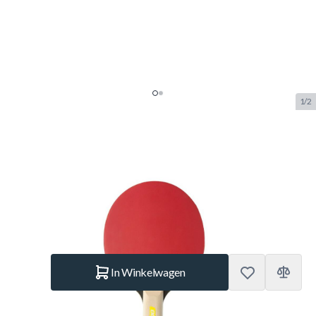
1/2
Cornilleau Sport 100
Tafeltennisbat
SKU:
COR.441000
Merk:
Cornilleau
€ 7,95
Op voorraad
Aantal
In Winkelwagen