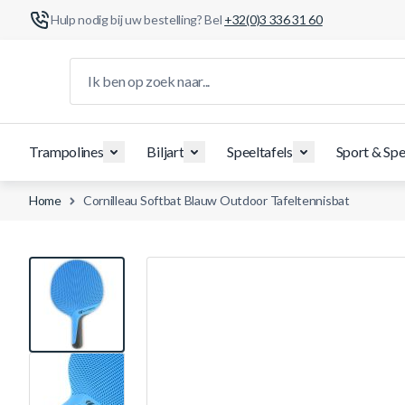
Hulp nodig bij uw bestelling? Bel
+32(0)3 336 31 60
Ga naar de inhoud
Ik ben op zoek naar...
Trampolines
Biljart
Speeltafels
Sport & Spe
Home
Cornilleau Softbat Blauw Outdoor Tafeltennisbat
View larger image
View larger image