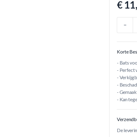
€ 11
Aantal
Korte Bes
- Bats vo
- Perfect
- Verkijg
- Beschadi
- Gemaakt
- Kan tege
Verzendb
De leveri