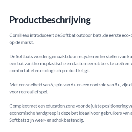
Productbeschrijving
Cornilleau introduceert de Softbat outdoor bats, de eerste eco-
op de markt.
De Softbats worden gemaakt door recyclen en herstellen van ka
een bat van thermoplastische en elastomeerrubbers te creëren, 
comfortabel en ecologisch product krijgt.
Met een snelheid van 6, spin van 6+ en een controle van 8+, zijn 
voor recreatief spel.
Compleet met een education zone voor de juiste positionering va
economische handgreep is deze bat ideaal voor gebruikers van a
Softbats zijn weer- en schokbestendig.