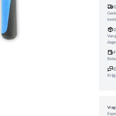
G
Genie
best
G
Van 
dage
F
Betaa
D
Krijg
Vrag
Exper