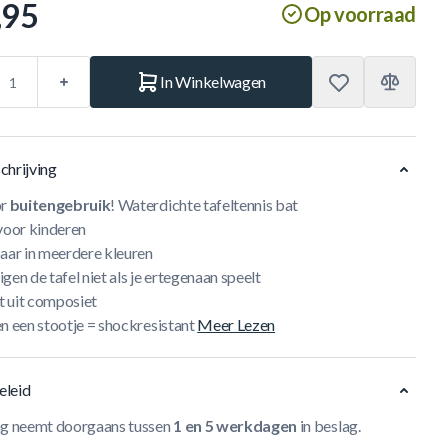
,95
Op voorraad
In Winkelwagen
chrijving
or
buitengebruik
! Waterdichte tafeltennis bat
 voor kinderen
baar in meerdere kleuren
gen de tafel niet als je ertegenaan speelt
 uit composiet
n een stootje = shockresistant
Meer Lezen
eleid
ng neemt doorgaans tussen
1 en 5 werkdagen
in beslag.