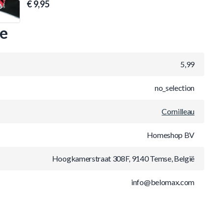
€ 9,95
ie
5,99
no_selection
Cornilleau
Homeshop BV
Hoogkamerstraat 308F, 9140 Temse, België
info@belomax.com