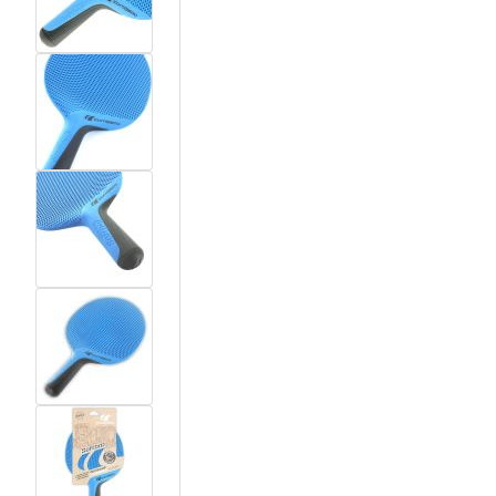
View larger image
View larger image
View larger image
View larger image