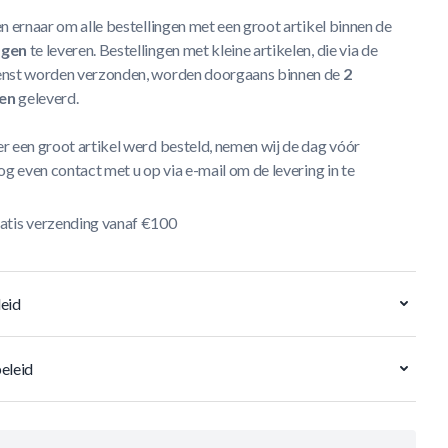
n ernaar om alle bestellingen met een groot artikel binnen de
agen
te leveren. Bestellingen met kleine artikelen, die via de
nst worden verzonden, worden doorgaans binnen de
2
en
geleverd.
r een groot artikel werd besteld, nemen wij de dag vóór
og even contact met u op via e-mail om de levering in te
atis verzending vanaf €100
eid
eleid