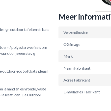
Meer informat
design outdoor tafeltennis bats
Verzendkosten
OG image
toen- / polyesterweefsels om
waardoor je een stevig,
Merk
Naam Fabrikant
de outdoor eco Softbats ideaal
Adres Fabrikant
n je hand en een ronde, vaste
E-mailadres Fabrikant
lle leeftijden. De Outdoor