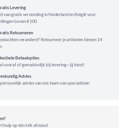
ratis Levering
t van gratis verzending in Nederland en België voor
ellingen boven €100
ratis Retourneren
gedachten veranderd? Retourneer je artikelen binnen 14
n
lexibele Betaalopties
l vooraf of gemakkelijk bij levering—jij kiest!
eskundig Advies
 persoonlijk advies van ons team van specialisten
en?
t hulp op één klik afstand