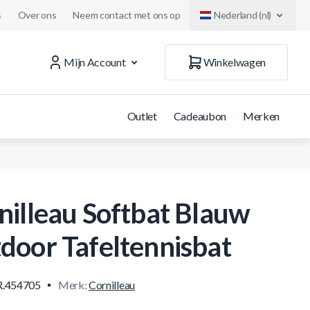
s
Over ons
Neem contact met ons op
Nederland (nl)
Mijn Account
Winkelwagen
Outlet
Cadeaubon
Merken
nilleau Softbat Blauw
door Tafeltennisbat
.454705
Merk:
Cornilleau