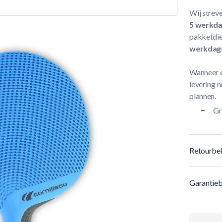
Wij streve
5 werkd
pakketdie
werkdag
Wanneer e
levering n
plannen.
Gr
Retourbel
Garantieb