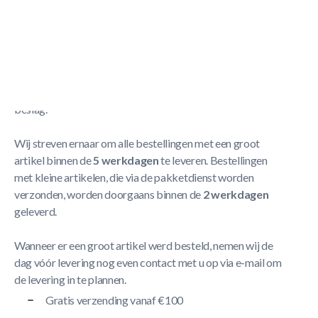
Cornilleau Schroef 1829
Meer Lezen
Verzendbeleid
De levering neemt doorgaans tussen
1 en 5 werkdagen
in
beslag.
Wij streven ernaar om alle bestellingen met een groot
artikel binnen de
5 werkdagen
te leveren. Bestellingen
met kleine artikelen, die via de pakketdienst worden
verzonden, worden doorgaans binnen de
2 werkdagen
geleverd.
Wanneer er een groot artikel werd besteld, nemen wij de
dag vóór levering nog even contact met u op via e-mail om
de levering in te plannen.
Gratis verzending vanaf €100