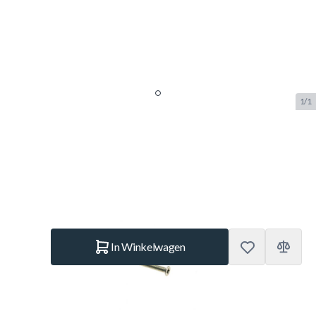
1/1
Cornilleau Schroef 1830
SKU:
COR.1830
Merk:
Cornilleau
€ 1.–
Op voorraad
Aantal
In Winkelwagen
Korte Beschrijving