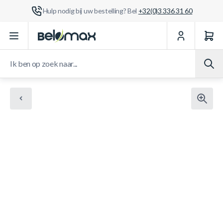
Hulp nodig bij uw bestelling? Bel
+32(0)3 336 31 60
Ga naar de inhoud
Ik ben op zoek naar...