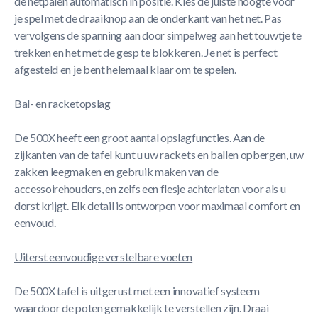
de netpalen automatisch in positie. Kies de juiste hoogte voor
je spel met de draaiknop aan de onderkant van het net. Pas
vervolgens de spanning aan door simpelweg aan het touwtje te
trekken en het met de gesp te blokkeren. Je net is perfect
afgesteld en je bent helemaal klaar om te spelen.
Bal- en racketopslag
De 500X heeft een groot aantal opslagfuncties. Aan de
zijkanten van de tafel kunt u uw rackets en ballen opbergen, uw
zakken leegmaken en gebruik maken van de
accessoirehouders, en zelfs een flesje achterlaten voor als u
dorst krijgt. Elk detail is ontworpen voor maximaal comfort en
eenvoud.
Uiterst eenvoudige verstelbare voeten
De 500X tafel is uitgerust met een innovatief systeem
waardoor de poten gemakkelijk te verstellen zijn. Draai