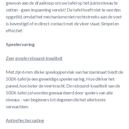
gewoon aan de draaiknop om uw tafel op het juiste niveau te
zetten - geen inspanning vereist! De tafel hoeft niet te worden
opgetild, omdat het mechanisme niet rechtstreeks aan de voet
is bevestigd of in direct contact met de vloer staat. Simpel en
effectief.
Speelervaring
Zeer goede rebound-kwaliteit
Met zijn 6 mm dikke speeloppervlak van harslaminaat biedt de
500X-tafel je een geweldige speelervaring. Hoe dikker het
paneel, hoe beter de veerkracht. De rebound-kwaliteit van de
500X-tafel zal worden gewaardeerd door spelers van alle
niveaus - van beginners tot degenen die het allerbeste
verwachten.
Antireflectiecoating