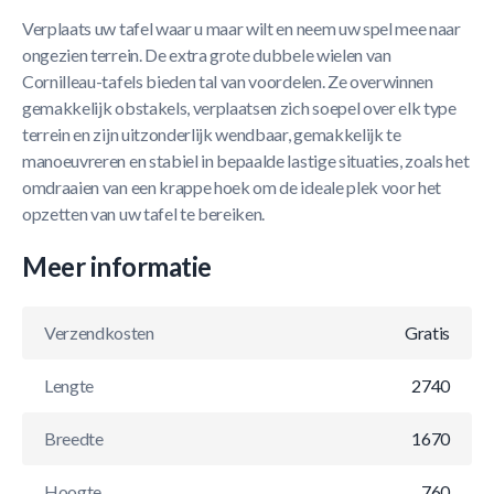
Verplaats uw tafel waar u maar wilt en neem uw spel mee naar
ongezien terrein. De extra grote dubbele wielen van
Cornilleau-tafels bieden tal van voordelen. Ze overwinnen
gemakkelijk obstakels, verplaatsen zich soepel over elk type
terrein en zijn uitzonderlijk wendbaar, gemakkelijk te
manoeuvreren en stabiel in bepaalde lastige situaties, zoals het
omdraaien van een krappe hoek om de ideale plek voor het
opzetten van uw tafel te bereiken.
Meer informatie
Verzendkosten
Gratis
Lengte
2740
Breedte
1670
Hoogte
760