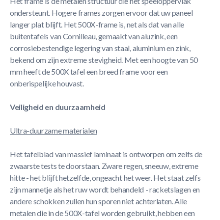
Het frame is de metalen structuur die het speeloppervlak
ondersteunt. Hogere frames zorgen ervoor dat uw paneel
langer plat blijft. Het 500X-frame is, net als dat van alle
buitentafels van Cornilleau, gemaakt van aluzink, een
corrosiebestendige legering van staal, aluminium en zink,
bekend om zijn extreme stevigheid. Met een hoogte van 50
mm heeft de 500X tafel een breed frame voor een
onberispelijke houvast.
Veiligheid en duurzaamheid
Ultra-duurzame materialen
Het tafelblad van massief laminaat is ontworpen om zelfs de
zwaarste tests te doorstaan. Zware regen, sneeuw, extreme
hitte - het blijft hetzelfde, ongeacht het weer. Het staat zelfs
zijn mannetje als het ruw wordt behandeld - racketslagen en
andere schokken zullen hun sporen niet achterlaten. Alle
metalen die in de 500X-tafel worden gebruikt, hebben een