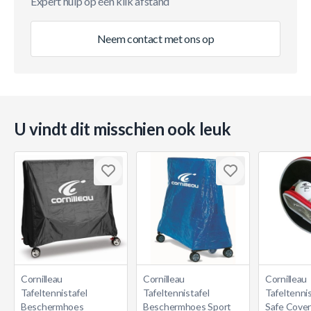
Expert hulp op één klik afstand
Neem contact met ons op
U vindt dit misschien ook leuk
Cornilleau
Cornilleau
Cornilleau
Tafeltennistafel
Tafeltennistafel
Tafeltenni
Beschermhoes
Beschermhoes Sport
Safe Cove