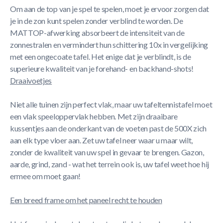
Om aan de top van je spel te spelen, moet je ervoor zorgen dat
je in de zon kunt spelen zonder verblind te worden. De
MATTOP-afwerking absorbeert de intensiteit van de
zonnestralen en vermindert hun schittering 10x in vergelijking
met een ongecoate tafel. Het enige dat je verblindt, is de
superieure kwaliteit van je forehand- en backhand-shots!
Draaivoetjes
Niet alle tuinen zijn perfect vlak, maar uw tafeltennistafel moet
een vlak speeloppervlak hebben. Met zijn draaibare
kussentjes aan de onderkant van de voeten past de 500X zich
aan elk type vloer aan. Zet uw tafel neer waar u maar wilt,
zonder de kwaliteit van uw spel in gevaar te brengen. Gazon,
aarde, grind, zand - wat het terrein ook is, uw tafel weet hoe hij
ermee om moet gaan!
Een breed frame om het paneel recht te houden