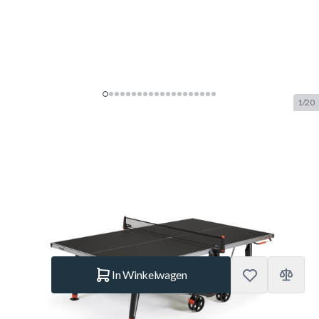
1/20
Cornilleau Performance 500X
Tafeltennistafel Zwart
SKU:
COR.113400
Merk:
Cornilleau
€ 949.–
Op voorraad
Aantal
In Winkelwagen