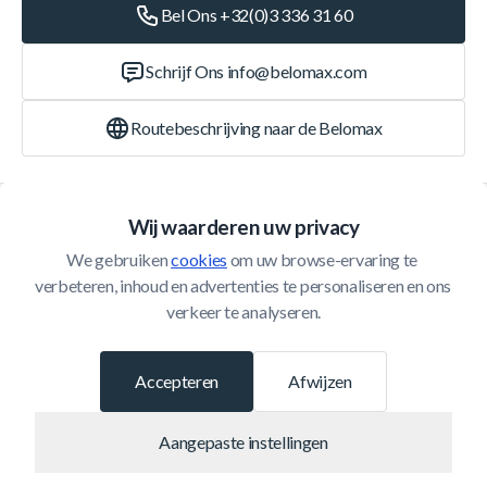
Bel Ons +32(0)3 336 31 60
Schrijf Ons
info@belomax.com
Routebeschrijving naar de Belomax
Categorieën
Wij waarderen uw privacy
We gebruiken 
cookies
 om uw browse-ervaring te 
Klantenservice
verbeteren, inhoud en advertenties te personaliseren en ons 
verkeer te analyseren.
© 2026 Belomax
Ontwikkeld door
Accepteren
Afwijzen
Aangepaste instellingen