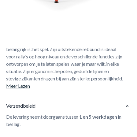
Korte Beschrijving
SPEEL IN STIJL
Als de belichaming van Cornilleau's 'high performance'-
spirit, nodigt de 500X uit om je te concentreren op wat
belangrijk is: het spel. Zijn uitstekende rebound is ideaal
voor rally's op hoog niveau en de verschillende functies zijn
ontworpen om je te laten spelen waar je maar wilt, in elke
situatie. Zijn ergonomische poten, gedurfde lijnen en
stevige zijkanten dragen bij aan zijn sterke persoonlijkheid.
Meer Lezen
Verzendbeleid
De levering neemt doorgaans tussen
1 en 5 werkdagen
in
beslag.