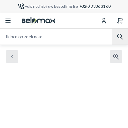
Hulp nodig bij uw bestelling? Bel
+32(0)3 336 31 60
Ga naar de inhoud
Ik ben op zoek naar...