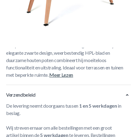
Korte Beschrijving
Cornilleau Origin Medium Outdoor Zwart
De
Cornilleau Origin Medium Outdoor is een stijlvolle,
compacte tafeltennistafel voor buitengebruik. Met zijn
elegante zwarte design, weerbestendig HPL-blad en
duurzame houten poten combineert hij moeiteloos
functionaliteit en uitstraling. Ideaal voor terrassen en tuinen
met beperkte ruimte.
Meer Lezen
Verzendbeleid
De levering neemt doorgaans tussen
1 en 5 werkdagen
in
beslag.
Wij streven ernaar om alle bestellingen met een groot
artikel binnen de
5 werkdagen
te leveren. Bestellingen