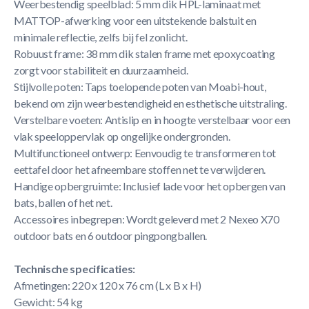
Weerbestendig speelblad: 5 mm dik HPL-laminaat met
MATTOP-afwerking voor een uitstekende balstuit en
minimale reflectie, zelfs bij fel zonlicht.
Robuust frame: 38 mm dik stalen frame met epoxycoating
zorgt voor stabiliteit en duurzaamheid.
Stijlvolle poten: Taps toelopende poten van Moabi-hout,
bekend om zijn weerbestendigheid en esthetische uitstraling.
Verstelbare voeten: Antislip en in hoogte verstelbaar voor een
vlak speeloppervlak op ongelijke ondergronden.
Multifunctioneel ontwerp: Eenvoudig te transformeren tot
eettafel door het afneembare stoffen net te verwijderen.
Handige opbergruimte: Inclusief lade voor het opbergen van
bats, ballen of het net.
Accessoires inbegrepen: Wordt geleverd met 2 Nexeo X70
outdoor bats en 6 outdoor pingpongballen.
Technische specificaties:
Afmetingen: 220 x 120 x 76 cm (L x B x H)
Gewicht: 54 kg