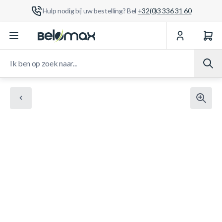
Hulp nodig bij uw bestelling? Bel
+32(0)3 336 31 60
Ga naar de inhoud
Ik ben op zoek naar...