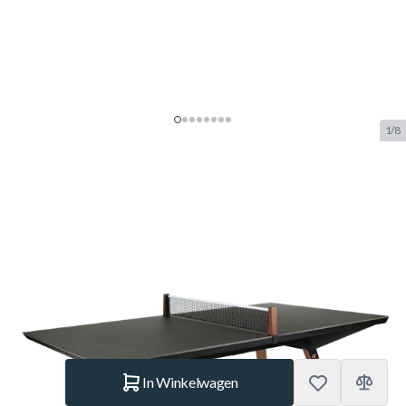
1/8
Cornilleau Origin Medium
Outdoor Tafeltennistafel Zwart /
Stone
SKU:
COR.119452
Merk:
Cornilleau
€ 1.990.–
Op voorraad
Aantal
In Winkelwagen