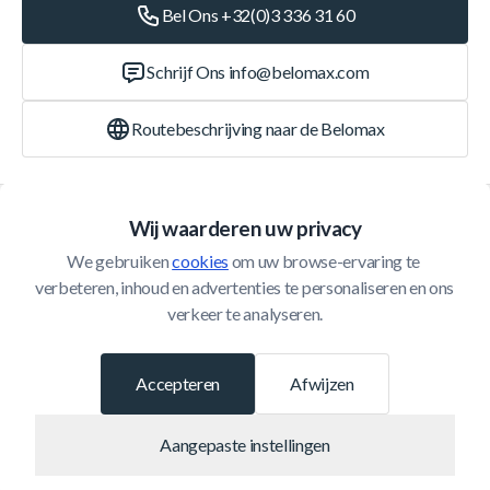
Bel Ons +32(0)3 336 31 60
Schrijf Ons
info@belomax.com
Routebeschrijving naar de Belomax
Categorieën
Wij waarderen uw privacy
We gebruiken 
cookies
 om uw browse-ervaring te 
Klantenservice
verbeteren, inhoud en advertenties te personaliseren en ons 
verkeer te analyseren.
© 2026 Belomax
Ontwikkeld door
Accepteren
Afwijzen
Aangepaste instellingen