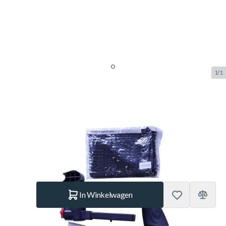
1/1
Complete Cornilleau Nethouder
& Net - 9591
SKU:
COR.9591
Merk:
Cornilleau
€ 49,95
Op voorraad
Aantal
In Winkelwagen