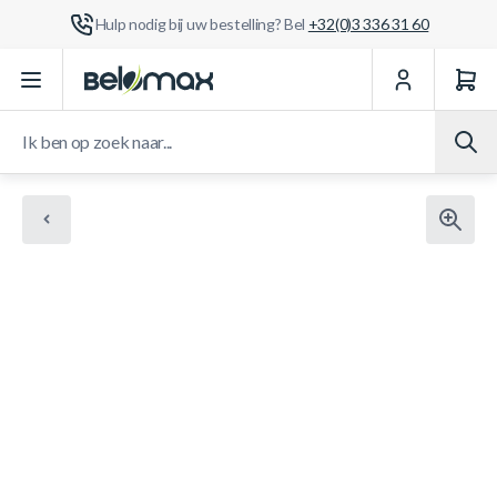
Hulp nodig bij uw bestelling? Bel
+32(0)3 336 31 60
Ga naar de inhoud
Ik ben op zoek naar...