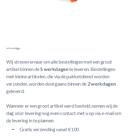
Cornilleau Nethouder Compleet
Meer Lezen
Verzendbeleid
De levering neemt doorgaans tussen
1 en 5 werkdagen
in
beslag.
Wij streven ernaar om alle bestellingen met een groot
artikel binnen de
5 werkdagen
te leveren. Bestellingen
met kleine artikelen, die via de pakketdienst worden
verzonden, worden doorgaans binnen de
2 werkdagen
geleverd.
Wanneer er een groot artikel werd besteld, nemen wij de
dag vóór levering nog even contact met u op via e-mail om
de levering in te plannen.
Gratis verzending vanaf €100