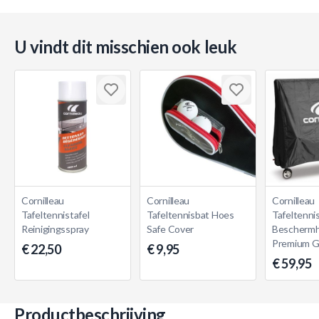
U vindt dit misschien ook leuk
Cornilleau
Cornilleau
Cornilleau
Tafeltennistafel
Tafeltennisbat Hoes
Tafeltennis
Reinigingsspray
Safe Cover
Bescherm
Premium Gr
€ 22,50
€ 9,95
€ 59,95
Productbeschrijving