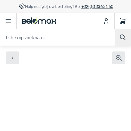
Hulp nodig bij uw bestelling? Bel
+32(0)3 336 31 60
Ga naar de inhoud
Ik ben op zoek naar...