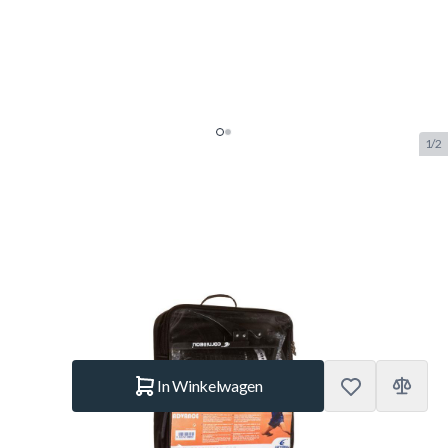
1/2
Cornilleau Net en Nethouder set
- Advance
SKU:
COR.203803
Merk:
Cornilleau
€ 39,95
Op voorraad
Aantal
In Winkelwagen