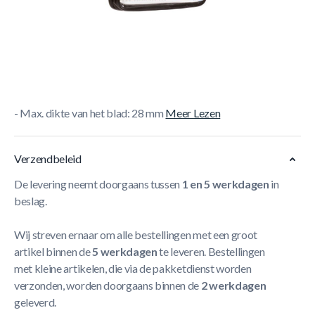
Korte Beschrijving
- Geschikt voor alle tafeltennistafels waar een los net op
gemonteerd kan worden
- Wordt geleverd in een mooie tas
- Aanpasbaar in de hoogte en in spanning
- Max. dikte van het blad: 28 mm
Meer Lezen
Verzendbeleid
De levering neemt doorgaans tussen
1 en 5 werkdagen
in
beslag.
Wij streven ernaar om alle bestellingen met een groot
artikel binnen de
5 werkdagen
te leveren. Bestellingen
met kleine artikelen, die via de pakketdienst worden
verzonden, worden doorgaans binnen de
2 werkdagen
geleverd.