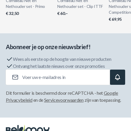
Cornilleau Net en
Cornilleau Net en
Cornilleau N
Nethouder set - Primo
Nethouder set - Clip ITTF
Nethouder s
Competition
€ 32,50
€ 60.–
€ 69,95
Abonneer je op onze nieuwsbrief!
Wees als eerste op de hoogte van nieuwe producten
Ontvang het laatste nieuws over onze promoties
E-mailadres
Dit formulier is beschermd door reCAPTCHA - het
Google
Privacybeleid
en de
Servicevoorwaarden
zijn van toepassing.