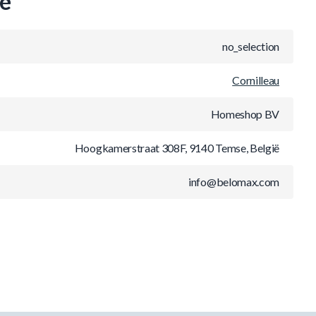
ie
no_selection
Cornilleau
Homeshop BV
Hoogkamerstraat 308F, 9140 Temse, België
info@belomax.com