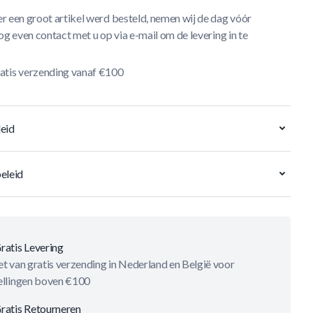
r een groot artikel werd besteld, nemen wij de dag vóór
og even contact met u op via e-mail om de levering in te
atis verzending vanaf €100
eid
eleid
ratis Levering
t van gratis verzending in Nederland en België voor
ellingen boven €100
ratis Retourneren