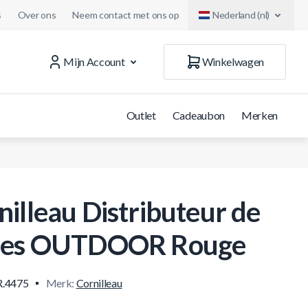
s
Over ons
Neem contact met ons op
Nederland (nl)
Mijn Account
Winkelwagen
Outlet
Cadeaubon
Merken
nilleau Distributeur de
les OUTDOOR Rouge
.4475
Merk:
Cornilleau