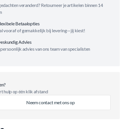
gedachten veranderd? Retourneer je artikelen binnen 14
n
lexibele Betaalopties
l vooraf of gemakkelijk bij levering—jij kiest!
eskundig Advies
 persoonlijk advies van ons team van specialisten
en?
t hulp op één klik afstand
Neem contact met ons op