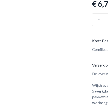
€ 6,
Aantal
Korte Bes
Cornille
Verzendb
De leveri
Wij streve
5 werkd
pakketdie
werkdag