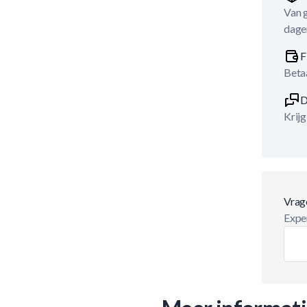
Van 
dage
F
Betaa
D
Krijg
Vrag
Exper