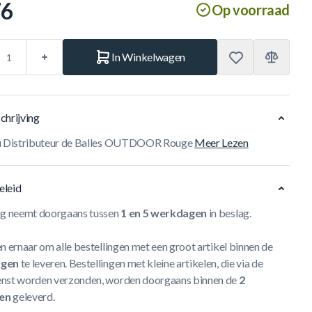
76
Op voorraad
In Winkelwagen
chrijving
au Distributeur de Balles OUTDOOR Rouge
Meer Lezen
eleid
ng neemt doorgaans tussen
1 en 5 werkdagen
in beslag.
n ernaar om alle bestellingen met een groot artikel binnen de
agen
te leveren. Bestellingen met kleine artikelen, die via de
nst worden verzonden, worden doorgaans binnen de
2
en
geleverd.