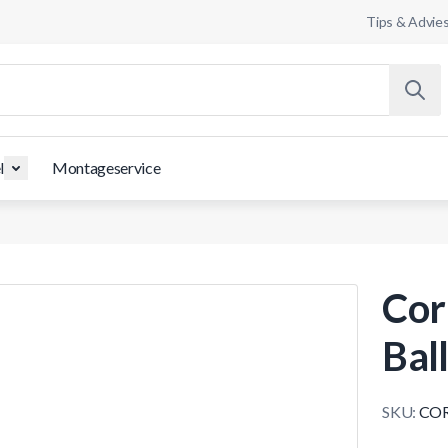
Tips & Advie
l
Montageservice
Cor
Bal
SKU:
COR