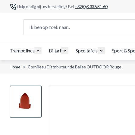
Hulp nodig bij uw bestelling? Bel
+32(0)3 336 31 60
Ga naar de inhoud
Ik ben op zoek naar...
Trampolines
Biljart
Speeltafels
Sport & Spe
Home
Cornilleau Distributeur de Balles OUTDOOR Rouge
View larger image