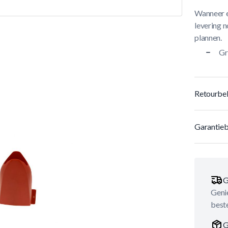
Wanneer e
levering n
plannen.
Gr
Retourbel
Garantieb
G
Genie
best
G