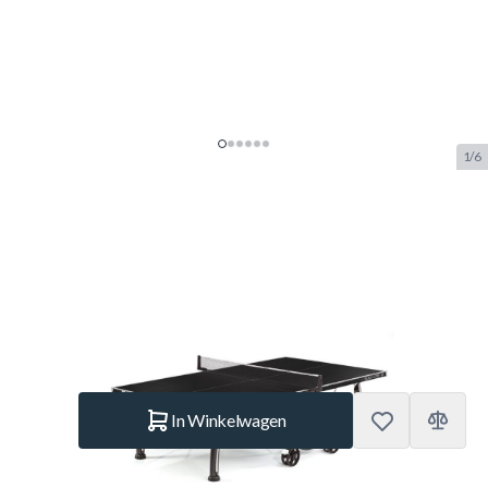
1/6
Cornilleau Black Code
Tafeltennistafel Outdoor White
SKU:
COR.133816
Merk:
Cornilleau
€ 749.–
Op voorraad
Aantal
In Winkelwagen