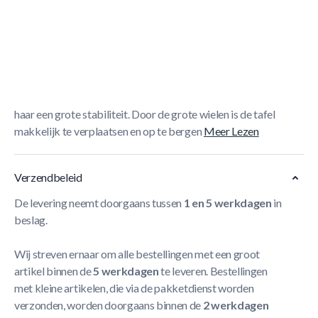
Korte Beschrijving
De black code tafeltennistafel is een elegante
tafeltennistafel. Die zelf in verschillende kleuren kan
worden afgewerkt. Deze kleuren bestaan uit wit, rood,
blauw en groen. De gebogen voeten van de tafel geven
haar een grote stabiliteit. Door de grote wielen is de tafel
makkelijk te verplaatsen en op te bergen
Meer Lezen
Verzendbeleid
De levering neemt doorgaans tussen
1 en 5 werkdagen
in
beslag.
Wij streven ernaar om alle bestellingen met een groot
artikel binnen de
5 werkdagen
te leveren. Bestellingen
met kleine artikelen, die via de pakketdienst worden
verzonden, worden doorgaans binnen de
2 werkdagen