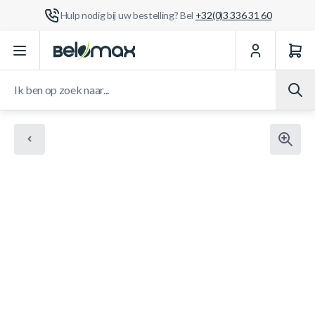
Hulp nodig bij uw bestelling? Bel
+32(0)3 336 31 60
Ga naar de inhoud
Ik ben op zoek naar...