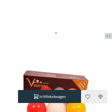
1/1
Carambole ballen set Ventura
Tournament
SKU:
BUF.2291.061
Merk:
Aramith
€ 22,95
Op voorraad
Aantal
In Winkelwagen