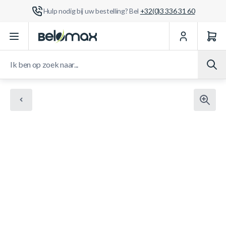
Hulp nodig bij uw bestelling? Bel
+32(0)3 336 31 60
Ga naar de inhoud
Ik ben op zoek naar...