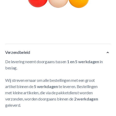
Korte Beschrijving
- tournooi kleurstelling
- A1 kwaliteit polyester
- Uitstekende speeleigenschappen
- Fantastische prijs-kwaliteit verhouding
Meer Lezen
Verzendbeleid
De levering neemt doorgaans tussen
1 en 5 werkdagen
in
beslag.
Wij streven ernaar om alle bestellingen met een groot
artikel binnen de
5 werkdagen
te leveren. Bestellingen
met kleine artikelen, die via de pakketdienst worden
verzonden, worden doorgaans binnen de
2 werkdagen
geleverd.