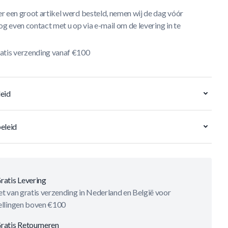
r een groot artikel werd besteld, nemen wij de dag vóór
og even contact met u op via e-mail om de levering in te
atis verzending vanaf €100
eid
eleid
ratis Levering
t van gratis verzending in Nederland en België voor
ellingen boven €100
ratis Retourneren