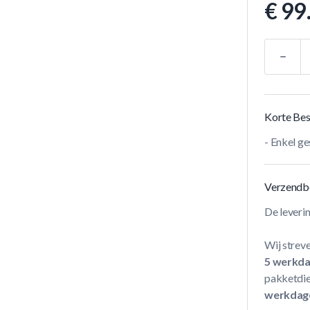
€ 99
Aantal
Korte Bes
- Enkel ge
Verzendb
De leveri
Wij streve
5 werkd
pakketdie
werkdag