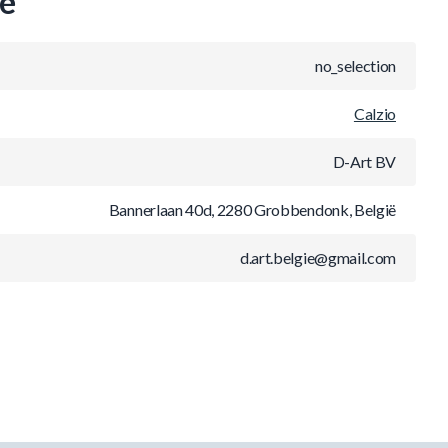
ie
no_selection
Calzio
D-Art BV
Bannerlaan 40d, 2280 Grobbendonk, België
d.art.belgie@gmail.com