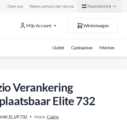
s
Over ons
Neem contact met ons op
Nederland (nl)
Mijn Account
Winkelwagen
Outlet
Cadeaubon
Merken
zio Verankering
plaatsbaar Elite 732
ANK.EL.VP.732
Merk:
Calzio