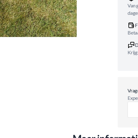
Van 
dage
F
Betaa
D
Krijg
Vrag
Exper