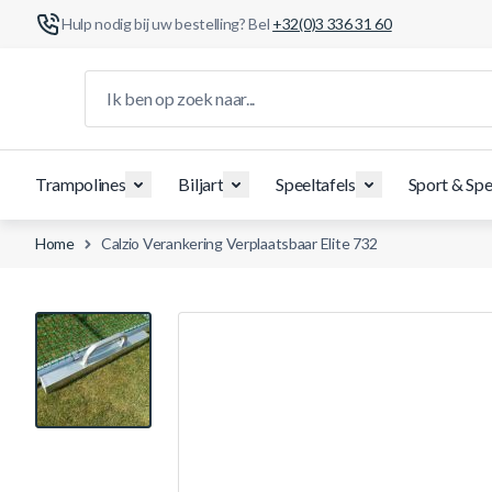
Hulp nodig bij uw bestelling? Bel
+32(0)3 336 31 60
Ga naar de inhoud
Ik ben op zoek naar...
Trampolines
Biljart
Speeltafels
Sport & Spe
Home
Calzio Verankering Verplaatsbaar Elite 732
View larger image