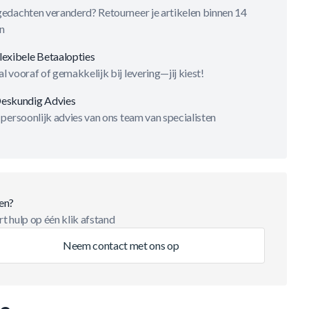
gedachten veranderd? Retourneer je artikelen binnen 14
n
lexibele Betaalopties
l vooraf of gemakkelijk bij levering—jij kiest!
eskundig Advies
 persoonlijk advies van ons team van specialisten
en?
t hulp op één klik afstand
Neem contact met ons op