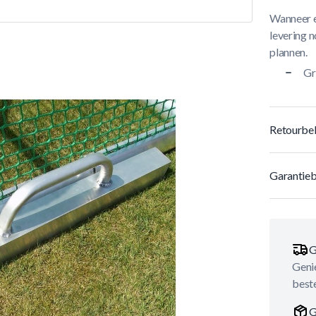
Wanneer e
levering n
plannen.
Gr
Retourbel
Garantieb
G
Genie
best
G